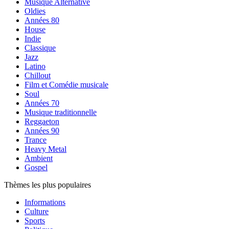
Musique Alternative
Oldies
Années 80
House
Indie
Classique
Jazz
Latino
Chillout
Film et Comédie musicale
Soul
Années 70
Musique traditionnelle
Reggaeton
Années 90
Trance
Heavy Metal
Ambient
Gospel
Thèmes les plus populaires
Informations
Culture
Sports