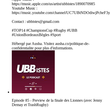
https://music.apple.com/us/artist/ubbistes/1890070985
Youtube Music :
https://music.youtube.com/channel/UC7UBtNDOdiwjPcheF3
Contact : ubbistes@gmail.com
#TOP14 #ChampionsCup #Rugby #UBB
#UnionBordeauxBègles #Sport
Hébergé par Ausha. Visitez ausha.co/politique-de-
confidentialite pour plus d'informations.
Episode 85 - Preview de la finale des Lionnes (avec Jenny
Demay et TrashRugby)