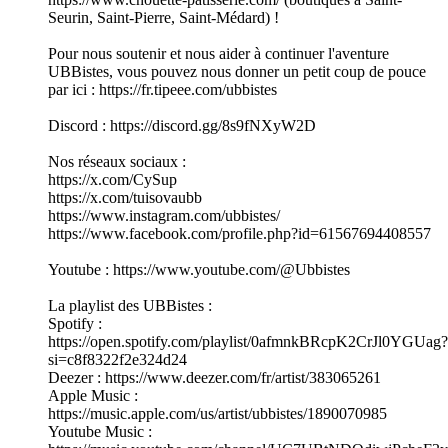
Seurin, Saint-Pierre, Saint-Médard) !
Pour nous soutenir et nous aider à continuer l'aventure
UBBistes, vous pouvez nous donner un petit coup de pouce
par ici : https://fr.tipeee.com/ubbistes
Discord : https://discord.gg/8s9fNXyW2D
Nos réseaux sociaux :
https://x.com/CySup
https://x.com/tuisovaubb
https://www.instagram.com/ubbistes/
https://www.facebook.com/profile.php?id=61567694408557
Youtube : https://www.youtube.com/@Ubbistes
La playlist des UBBistes :
Spotify :
https://open.spotify.com/playlist/0afmnkBRcpK2CrJl0YGUag?
si=c8f8322f2e324d24
Deezer : https://www.deezer.com/fr/artist/383065261
Apple Music :
https://music.apple.com/us/artist/ubbistes/1890070985
Youtube Music :