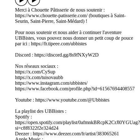
Merci à Chouette Pâtisserie de nous soutenir :
https://www.chouette-patisserie.com/ (boutiques à Saint-
Seurin, Saint-Pierre, Saint-Médard) !
Pour nous soutenir et nous aider à continuer l'aventure
UBBistes, vous pouvez nous donner un petit coup de pouce
par ici : https://fr.tipeee.com/ubbistes
Discord : https://discord.gg/8s9fNXyW2D
Nos réseaux sociaux :
https://x.com/CySup
https://x.com/tuisovaubb
https://www.instagram.com/ubbistes/
https://www.facebook.com/profile.php?id=61567694408557
Youtube : https://www.youtube.com/@Ubbistes
La playlist des UBBistes :
Spotify :
https://open.spotify.com/playlist/0afmnkBRcpK2CrJl0YGUag?
si=c8f8322f2e324d24
Deezer : https://www.deezer.com/fr/artist/383065261
Apple Music :