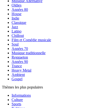
Musique Alternative
Oldies
Années 80
House
Indie
Classique
Jazz
Latino
Chillout
Film et Comédie musicale
Soul
Années 70
Musique traditionnelle
Reggaeton
Années 90
Trance
Heavy Metal
Ambient
Gospel
Thèmes les plus populaires
Informations
Culture
Sports