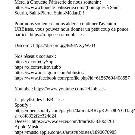
Merci à Chouette Pâtisserie de nous soutenir :
https://www.chouette-patisserie.com/ (boutiques à Saint-
Seurin, Saint-Pierre, Saint-Médard) !
Pour nous soutenir et nous aider à continuer l'aventure
UBBistes, vous pouvez nous donner un petit coup de pouce
par ici : https://fr.tipeee.com/ubbistes
Discord : https://discord.gg/8s9fNXyW2D
Nos réseaux sociaux :
https://x.com/CySup
https://x.com/tuisovaubb
https://www.instagram.com/ubbistes/
https://www.facebook.com/profile.php?id=61567694408557
Youtube : https://www.youtube.com/@Ubbistes
La playlist des UBBistes :
Spotify :
https://open.spotify.com/playlist/0afmnkBRcpK2CrJl0YGUag?
si=c8f8322f2e324d24
Deezer : https://www.deezer.com/fr/artist/383065261
Apple Music :
https://music.apple.com/us/artist/ubbistes/1890070985