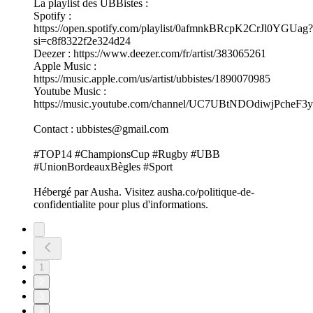
La playlist des UBBistes :
Spotify :
https://open.spotify.com/playlist/0afmnkBRcpK2CrJl0YGUag?
si=c8f8322f2e324d24
Deezer : https://www.deezer.com/fr/artist/383065261
Apple Music :
https://music.apple.com/us/artist/ubbistes/1890070985
Youtube Music :
https://music.youtube.com/channel/UC7UBtNDOdiwjPcheF3
Contact : ubbistes@gmail.com
#TOP14 #ChampionsCup #Rugby #UBB
#UnionBordeauxBègles #Sport
Hébergé par Ausha. Visitez ausha.co/politique-de-
confidentialite pour plus d'informations.
1
2
3
4