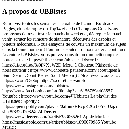
À propos de UBBistes
Retrouvez toutes les semaines l'actualité de l'Union Bordeaux-
Begles, club de rugby du Top14 et de la Champions Cup. Nous
proposons de revenir sur le match du weekend, décrypter le match a
venir, scruter les rumeurs de signature, découvrir des espoirs et
joueurs méconnus. Nous essayons de couvrir un maximum de sujets
dans la bonne humeur ! Pour nous soutenir et nous aider à continuer
l'aventure UBBistes, vous pouvez nous donner un petit coup de
pouce par ici : https://fr.tipeee.com/ubbistes Discord :
https://discord.gg/8s9fNXyW2D Merci à Chouette Pâtisserie de
nous soutenir : https://www.chouette-patisserie.com/ (boutiques à
Saint-Seurin, Saint-Pierre, Saint-Médard) ! Nos réseaux sociaux :
https://x.com/CySup https://x.com/tuisovaubb
https://www.instagram.com/ubbistes/
https://www.facebook.com/profile.php?id=61567694408557
Youtube : https://www.youtube.com/@Ubbistes La playlist des
UBBistes : Spotify :
https://open.spotify.com/playlist/0afmnkBRcpK2CrJl0YGUag?
si=c8f8322f2e324d24 Deezer :
https://www.deezer.com/fr/artist/383065261 Apple Music :
https://music.apple.com/us/artist/ubbistes/1890070985 Youtube
Music :