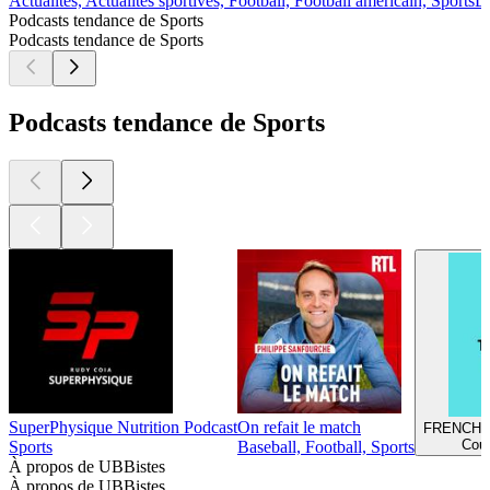
Actualités, Actualités sportives, Football, Football américain, Sports
Dé
Podcasts tendance de Sports
Podcasts tendance de Sports
Podcasts tendance de Sports
SuperPhysique Nutrition Podcast
On refait le match
FRENCH 
Cour
Sports
Baseball, Football, Sports
À propos de UBBistes
À propos de UBBistes