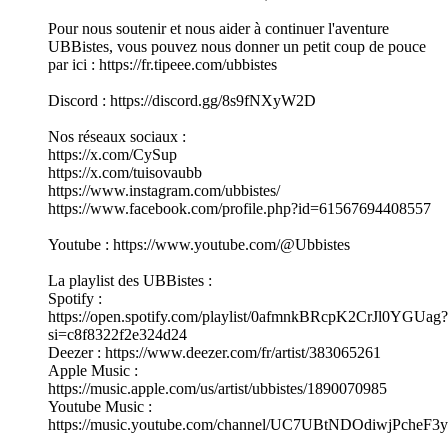
Pour nous soutenir et nous aider à continuer l'aventure
UBBistes, vous pouvez nous donner un petit coup de pouce
par ici : https://fr.tipeee.com/ubbistes
Discord : https://discord.gg/8s9fNXyW2D
Nos réseaux sociaux :
https://x.com/CySup
https://x.com/tuisovaubb
https://www.instagram.com/ubbistes/
https://www.facebook.com/profile.php?id=61567694408557
Youtube : https://www.youtube.com/@Ubbistes
La playlist des UBBistes :
Spotify :
https://open.spotify.com/playlist/0afmnkBRcpK2CrJl0YGUag?
si=c8f8322f2e324d24
Deezer : https://www.deezer.com/fr/artist/383065261
Apple Music :
https://music.apple.com/us/artist/ubbistes/1890070985
Youtube Music :
https://music.youtube.com/channel/UC7UBtNDOdiwjPcheF3