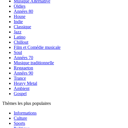
Musique Alternative
Oldies
Années 80
House
Indie
Classique
Jazz
Latino
Chillout
Film et Comédie musicale
Soul
Années 70
Musique traditionnelle
Reggaeton
Années 90
Trance
Heavy Metal
Ambient
Gospel
Thèmes les plus populaires
Informations
Culture
Sports