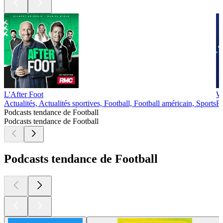
L'After Foot
W
Actualités, Actualités sportives, Football, Football américain, Sports
Fo
Podcasts tendance de Football
Podcasts tendance de Football
Podcasts tendance de Football