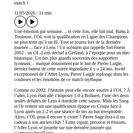
match !
11/05/2026
|
31 min
Une émotion par semaine… et cette fois, elle fait mal. Battu à
Toulouse, l’OL voit la qualification en Ligue des Champions
ne plus tenir qu’à un fil. Tout se jouera lors de la dernière
journée… face à Lens ! Un scénario qui rappelle forcément
2002 : un OL-Lens décisif à Gerland, à l’époque pour un titre
historique. Un des plus grands souvenirs des supporters
lyonnais… marqué notamment par le but de Pierre Laigle,
dernier buteur de cette soirée légendaire il y a 24 ans. Invité
exceptionnel de l’After Lyon, Pierre Laigle replonge dans les
coulisses et les émotions de ce match mythique.
Comme en 2002, l’histoire peut-elle encore sourire à l’OL ? À
l’aller, Lyon était allé s’imposer 1-0 à Bollaert, l’une des deux
seules défaites de Lens à domicile cette saison. Mais les Sang
et Or restent sur une qualification épique en Coupe face à
Lyon après un 2-2 et une séance de tirs au but irrespirable.
Alors, l’OL peut-il encore y croire ? Pierre Sage fera-t-il un
cadeau à son ancien club ? Entre espoir, pression et frissons,
l’After Lyon se projette sur une dernière journée qui
s’annonce bouillante.