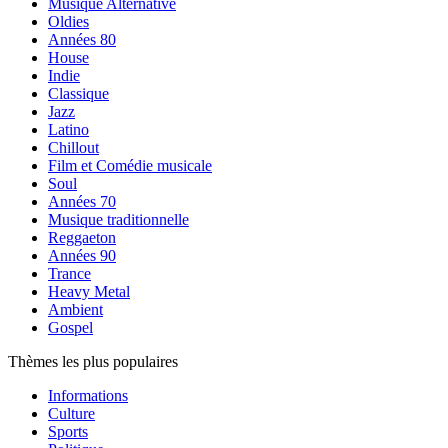
Musique Alternative
Oldies
Années 80
House
Indie
Classique
Jazz
Latino
Chillout
Film et Comédie musicale
Soul
Années 70
Musique traditionnelle
Reggaeton
Années 90
Trance
Heavy Metal
Ambient
Gospel
Thèmes les plus populaires
Informations
Culture
Sports