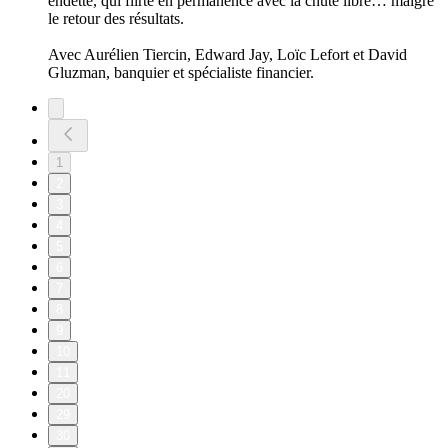
endetté, qui flirte en permanence avec la chute libre… malgré
le retour des résultats.
Avec Aurélien Tiercin, Edward Jay, Loïc Lefort et David
Gluzman, banquier et spécialiste financier.
1
2
3
4
5
6
7
8
9
10
11
20
29
30