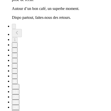
Autour d’un bon café, un superbe moment.
Dispo partout, faites-nous des retours.
1
2
3
4
5
6
7
8
9
10
11
20
23
24