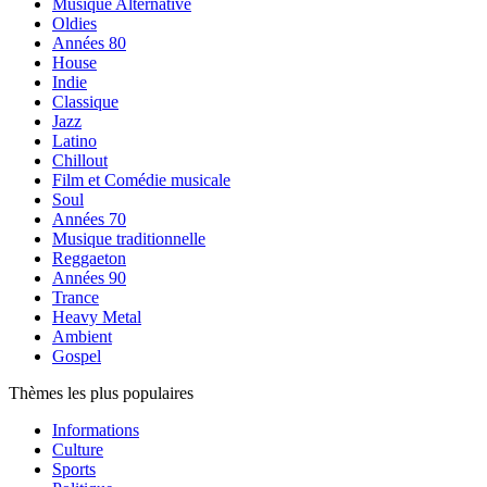
Musique Alternative
Oldies
Années 80
House
Indie
Classique
Jazz
Latino
Chillout
Film et Comédie musicale
Soul
Années 70
Musique traditionnelle
Reggaeton
Années 90
Trance
Heavy Metal
Ambient
Gospel
Thèmes les plus populaires
Informations
Culture
Sports