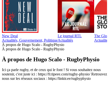
New Deal
Le journal RTL
The Glob
Actualités, Gouvernement, Politique
Actualités
Actualité
À propos de Hugo Scalo - RugbyPhysio
À propos de Hugo Scalo - RugbyPhysio
À propos de Hugo Scalo - RugbyPhysio
Ici ça parle rugby, et de ceux qui le font ! Si vous souhaitez nous
soutenir, c'est juste ici : https://fr.tipeee.com/rugby-physio/ Retrouvez
nous sur les réseaux sociaux : https://linktr.ee/rugbyphysio
Site web du podcast