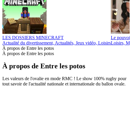
LES DOSSIERS MINECRAFT
Le pouvoir
Actualité du divertissement, Actualités, Jeux vidéo, Loisirs
Loisirs, Ma
À propos de Entre les potos
À propos de Entre les potos
À propos de Entre les potos
Les valeurs de l'ovalie en mode RMC ! Le show 100% rugby pour
tout savoir de l'actualité nationale et internationale du ballon ovale.
Site web du podcast