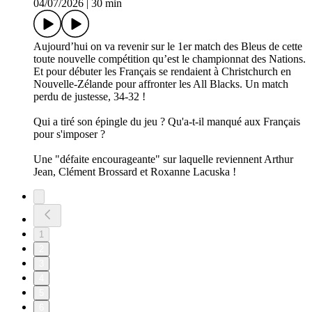
04/07/2026
|
30 min
Aujourd’hui on va revenir sur le 1er match des Bleus de cette
toute nouvelle compétition qu’est le championnat des Nations.
Et pour débuter les Français se rendaient à Christchurch en
Nouvelle-Zélande pour affronter les All Blacks. Un match
perdu de justesse, 34-32 !
Qui a tiré son épingle du jeu ? Qu'a-t-il manqué aux Français
pour s'imposer ?
Une "défaite encourageante" sur laquelle reviennent Arthur
Jean, Clément Brossard et Roxanne Lacuska !
1
2
3
4
5
6