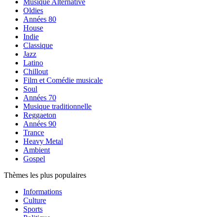
Musique Alternative
Oldies
Années 80
House
Indie
Classique
Jazz
Latino
Chillout
Film et Comédie musicale
Soul
Années 70
Musique traditionnelle
Reggaeton
Années 90
Trance
Heavy Metal
Ambient
Gospel
Thèmes les plus populaires
Informations
Culture
Sports