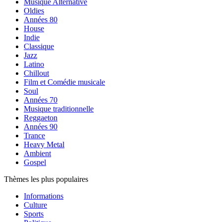
Musique Alternative
Oldies
Années 80
House
Indie
Classique
Jazz
Latino
Chillout
Film et Comédie musicale
Soul
Années 70
Musique traditionnelle
Reggaeton
Années 90
Trance
Heavy Metal
Ambient
Gospel
Thèmes les plus populaires
Informations
Culture
Sports