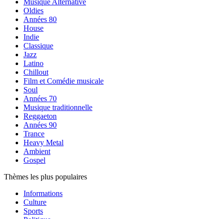
Musique Alternative
Oldies
Années 80
House
Indie
Classique
Jazz
Latino
Chillout
Film et Comédie musicale
Soul
Années 70
Musique traditionnelle
Reggaeton
Années 90
Trance
Heavy Metal
Ambient
Gospel
Thèmes les plus populaires
Informations
Culture
Sports