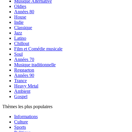
Musique Alternative
Oldies
Années 80
House
Indie
Classique
Jazz
Latino
Chillout
Film et Comédie musicale
Soul
Années 70
Musique traditionnelle
Reggaeton
Années 90
Trance
Heavy Metal
Ambient
Gospel
Thèmes les plus populaires
Informations
Culture
Sports