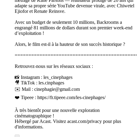
métrage de Kane Parsons — réalisateur prodige de 20 ans qui
adapte sa propre série YouTube devenue virale, avec Chiwetel
Ejiofor et Renate Reinsve.
Avec un budget de seulement 10 millions, Backrooms a
engrangé 81 millions de dollars durant son premier week-end
d’exploitation !
Alors, le film est-il à la hauteur de son succès historique ?
============================================
Retrouvez-nous sur les réseaux sociaux :
📸 Instagram : les_cinephages
🎥 TikTok : les.cinphages
✉️ Mail : cinephagie@gmail.com
❤️ Tipeee : https://fr.tipeee.com/les-cinephages/
À très bientôt pour une nouvelle exploration
cinématographique !
Hébergé par Acast. Visitez acast.com/privacy pour plus
d'informations.