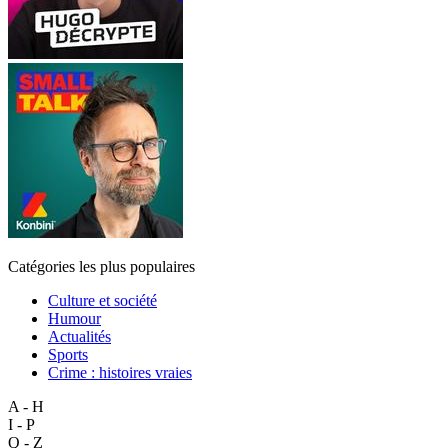
Catégories les plus populaires
Culture et société
Humour
Actualités
Sports
Crime : histoires vraies
A - H
I - P
Q - Z