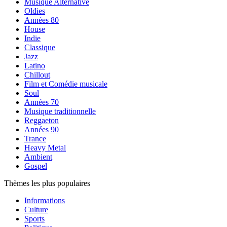
Musique Alternative
Oldies
Années 80
House
Indie
Classique
Jazz
Latino
Chillout
Film et Comédie musicale
Soul
Années 70
Musique traditionnelle
Reggaeton
Années 90
Trance
Heavy Metal
Ambient
Gospel
Thèmes les plus populaires
Informations
Culture
Sports