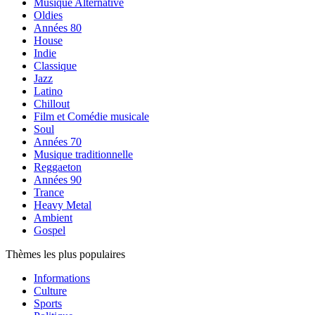
Musique Alternative
Oldies
Années 80
House
Indie
Classique
Jazz
Latino
Chillout
Film et Comédie musicale
Soul
Années 70
Musique traditionnelle
Reggaeton
Années 90
Trance
Heavy Metal
Ambient
Gospel
Thèmes les plus populaires
Informations
Culture
Sports