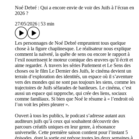
Noé Debré : Qui a encore envie de voir des Juifs à l’écran en
2026 ?
27/05/2026
|
53 min
Les personnages de Noé Debré empruntent tous quelque
chose à la figure chaplinesque. Le réalisateur nous explique
comment la naïveté, la quête de sens ou encore le rapport à
l’exil nourrissent le moteur comique des œuvres qu’il écrit et
aime regarder. À travers les séries Parlement et Le Sens des
choses ou le film Le Dernier des Juifs, le cinéma devient un
terrain d’exploration des identités, un espace où il s’aventure
vers des mondes qui ne sont pas toujours les siens, comme les
trajectoires de Juifs séfarades de banlieues. Le cinéma, c’est
aussi un espace qui rapproche, qui crée des liens, sociaux
comme familiaux. Si bien que Noé le résume à « l’endroit où
l’on voit les pères pleurer ».
Ouvert à tous les publics, le podcast s’adresse autant aux
auditeurs juifs qu’à ceux qui souhaitent découvrir des
parcours créatifs uniques en leur genre, à résonance
universelle. Cette première saison contient pour l’instant 5
épisodes, dont la sortie est prévue toutes les deux semaines à