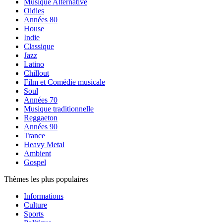
Musique Alternative
Oldies
Années 80
House
Indie
Classique
Jazz
Latino
Chillout
Film et Comédie musicale
Soul
Années 70
Musique traditionnelle
Reggaeton
Années 90
Trance
Heavy Metal
Ambient
Gospel
Thèmes les plus populaires
Informations
Culture
Sports