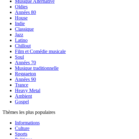
Musique Alternative
Oldies
Années 80
House
Indie
Classique
Jazz
Latino
Chillout
Film et Comédie musicale
Soul
Années 70
Musique traditionnelle
Reggaeton
Années 90
Trance
Heavy Metal
Ambient
Gospel
Thèmes les plus populaires
Informations
Culture
Sports