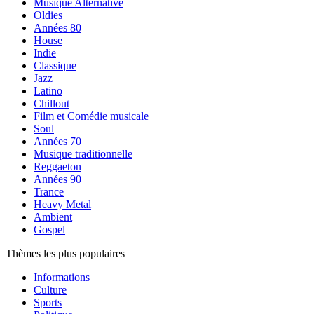
Musique Alternative
Oldies
Années 80
House
Indie
Classique
Jazz
Latino
Chillout
Film et Comédie musicale
Soul
Années 70
Musique traditionnelle
Reggaeton
Années 90
Trance
Heavy Metal
Ambient
Gospel
Thèmes les plus populaires
Informations
Culture
Sports