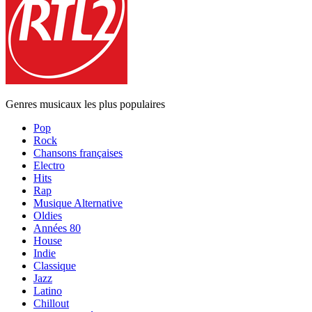
Genres musicaux les plus populaires
Pop
Rock
Chansons françaises
Electro
Hits
Rap
Musique Alternative
Oldies
Années 80
House
Indie
Classique
Jazz
Latino
Chillout