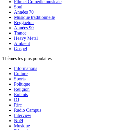
Film et Comédie musicale
Soul
Années 70
Musique traditionnelle
Reggaeton
Années 90
Trance
Heavy Metal
Ambient
Gospel
Thèmes les plus populaires
Informations
Culture
Sports
Politique
Religion
Enfants
DJ
Rire
Radio Campus
Interview
Noël
Musique