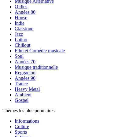
Musique Alternative
Oldies
Années 80
House
Indie
Classique
Jazz
Latino
Chillout
Film et Comédie musicale
Soul
Années 70
Musique traditionnelle
Reggaeton
Années 90
Trance
Heavy Metal
Ambient
Gospel
Thèmes les plus populaires
Informations
Culture
Sports