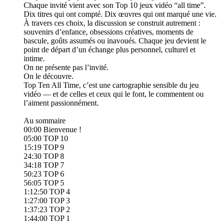
Chaque invité vient avec son Top 10 jeux vidéo “all time”.
Dix titres qui ont compté. Dix œuvres qui ont marqué une vie.
À travers ces choix, la discussion se construit autrement :
souvenirs d’enfance, obsessions créatives, moments de
bascule, goûts assumés ou inavoués. Chaque jeu devient le
point de départ d’un échange plus personnel, culturel et
intime.
On ne présente pas l’invité.
On le découvre.
Top Ten All Time, c’est une cartographie sensible du jeu
vidéo — et de celles et ceux qui le font, le commentent ou
l’aiment passionnément.
Au sommaire
00:00 Bienvenue !
05:00 TOP 10
15:19 TOP 9
24:30 TOP 8
34:18 TOP 7
50:23 TOP 6
56:05 TOP 5
1:12:50 TOP 4
1:27:00 TOP 3
1:37:23 TOP 2
1:44:00 TOP 1