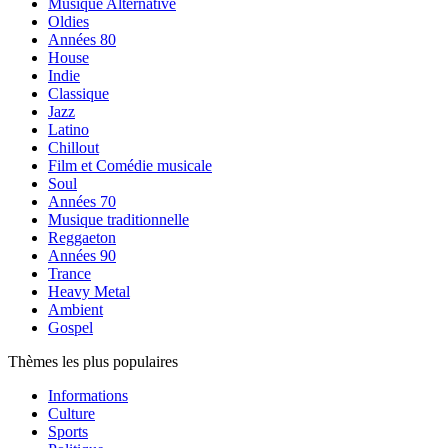
Musique Alternative
Oldies
Années 80
House
Indie
Classique
Jazz
Latino
Chillout
Film et Comédie musicale
Soul
Années 70
Musique traditionnelle
Reggaeton
Années 90
Trance
Heavy Metal
Ambient
Gospel
Thèmes les plus populaires
Informations
Culture
Sports