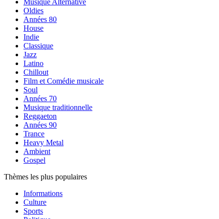
Musique Alternative
Oldies
Années 80
House
Indie
Classique
Jazz
Latino
Chillout
Film et Comédie musicale
Soul
Années 70
Musique traditionnelle
Reggaeton
Années 90
Trance
Heavy Metal
Ambient
Gospel
Thèmes les plus populaires
Informations
Culture
Sports