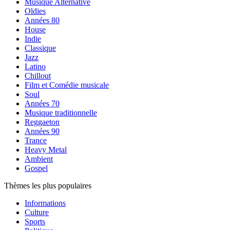
Musique Alternative
Oldies
Années 80
House
Indie
Classique
Jazz
Latino
Chillout
Film et Comédie musicale
Soul
Années 70
Musique traditionnelle
Reggaeton
Années 90
Trance
Heavy Metal
Ambient
Gospel
Thèmes les plus populaires
Informations
Culture
Sports