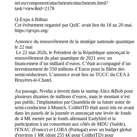
set.eu/component/attachments/attachments.html?
task=view&id=2178
Q-Expo à Bilbao
Cet événement organisé par QuIC avait lieu du 18 au 20 mai.
https://qexpo.org/
Annonce du renouvèlement de la stratégie nationale quantique
le 22 mai
Le 22 mai 2026, le Président de la République annonçait le
renouvèlement du plan quantique de 2021 avec un
financement d’un milliard d’euros. C’était accompagné d’un
investissement de 550 millions d’Euros pour la filière des
semiconducteurs. L’annonce avait lieu au TGCC du CEA à
Bruyères-le-Chatel.
Au passage, Nvidia a investi dans la startup Alice &Bob pour
plusieurs dizaines de millions d’euros, mais le montant n’est
pas public, l'implantation par Quandela de sa future usine de
semi-conducteur à Munich. ColibriTD était aussi mis en avant
dans les panels de la journée et annonçait une levée de fonds
de 4 M€ menée par le fonds allemand Earlybird et la
participation à un consortium aux côtés de MDU (Suède),
l'ENAC (France) et LOBA (Portugal) avec un budget global
d'environ 1 M€ (dont 255 k€ pour ColibriTD) pour