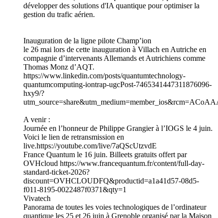
développer des solutions d'IA quantique pour optimiser la
gestion du trafic aérien.
Inauguration de la ligne pilote Champ’ion
le 26 mai lors de cette inauguration à Villach en Autriche en
compagnie d’intervenants Allemands et Autrichiens comme
Thomas Monz d’AQT.
https://www.linkedin.com/posts/quantumtechnology-
quantumcomputing-iontrap-ugcPost-7465341447311876096-
hxy9/?
utm_source=share&utm_medium=member_ios&rcm=AC
A venir :
Journée en l’honneur de Philippe Grangier à l’IOGS le 4 juin.
Voici le lien de retransmission en
live.https://youtube.com/live/7aQScUtzvdE
France Quantum le 16 juin. Billeets gratuits offert par
OVHcloud https://www.francequantum.fr/content/full-day-
standard-ticket-2026?
discount=OVHCLOUDFQ&productid=a1a41d57-08d5-
f011-8195-0022487f0371&qty=1
Vivatech
Panorama de toutes les voies technologiques de l’ordinateur
quantique les 25 et 26 juin à Grenoble organisé par la Maison