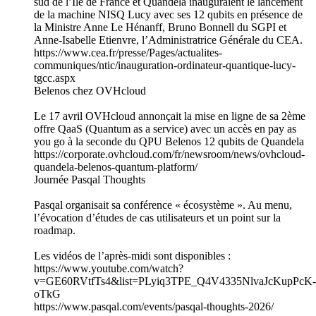
sud de l’Ile de France et Quandela inauguraient le lancement
de la machine NISQ Lucy avec ses 12 qubits en présence de
la Ministre Anne Le Hénanff, Bruno Bonnell du SGPI et
Anne-Isabelle Etienvre, l’Administratrice Générale du CEA.
https://www.cea.fr/presse/Pages/actualites-
communiques/ntic/inauguration-ordinateur-quantique-lucy-
tgcc.aspx
Belenos chez OVHcloud
Le 17 avril OVHcloud annonçait la mise en ligne de sa 2ème
offre QaaS (Quantum as a service) avec un accès en pay as
you go à la seconde du QPU Belenos 12 qubits de Quandela
https://corporate.ovhcloud.com/fr/newsroom/news/ovhcloud-
quandela-belenos-quantum-platform/
Journée Pasqal Thoughts
Pasqal organisait sa conférence « écosystème ». Au menu,
l’évocation d’études de cas utilisateurs et un point sur la
roadmap.
Les vidéos de l’après-midi sont disponibles :
https://www.youtube.com/watch?
v=GE60RVtfTs4&list=PLyiq3TPE_Q4V4335NlvaJcKupPcK-
oTkG
https://www.pasqal.com/events/pasqal-thoughts-2026/