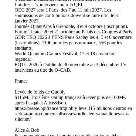
Londres. J’y interviens pour la QEI.
QEC 2027 sera à Paris, des 7 au 11 juin 2027. Les
soumissions de contributions doivent se faire d’ici le 31
janvier 2027.
Journée QuantAlps à Grenoble, 8 et 9 octobre (inscription).
Forum Teratec 20 et 21 octobre au Palais des Congrès à Paris.
GDR TEQ 2026 à l’ENS Paris Saclay les 4, 5 et 6 novembre
(inscriptions). 110€ pour les gens normaux, 55€ pour les
étudiants.
World Quantum Cannes Festival, 17 et 18 novembre
(agenda).
EQTC 2026 à Dublin du 30 novembre au 3 décembre. J’y
interviens au titre du Q-CAB.
France
Levée de fonds de Quobly
$115M. Troisième startup française à lever plus de 100M€
après Pasqal et Alice&Bob.
https://presse.bpifrance.fr/quobly-leve-115-millions-deuros-en-
serie-a-pour-commercialiser-ses-ordinateurs-quantiques-sur-
silicium/
Alice & Bob
Ils communiquent sur la notion de qubits logiques. Mais