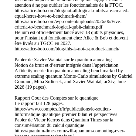
attention à ne pas oublier les fonctionnalités de la FTQC.
https://alice-bob.com/blog/not-all-logical-qubits-are-created-
equal-heres-how-to-benchmark-them/
https://alice-bob.com/wp-content/uploads/2026/06/Five-
criteria-to-benchmark-logical-qubit-claims.pdf
Helium est officiellement lancé avec 18 qubits physiques,
pour l’instant qui fonctionnent chez Alice & Bob et doivent
être livrés au TGCC en 2027.
https://alice-bob.com/blog/this-is-not-a-product-launch/
Papier de Xavier Waintal sur le quantum annealing
Notion de bruit et d’erreur intégrée dans l’appréciation.
A fidelity metric for quantum annealing benchmarked by
extreme scaling quantum Monte-Carlo simulations by Gabriel
Gouraud, Miha Srdinsek, and Xavier Waintal, arXiv, June
2026 (19 pages).
Rapport Cour des Comptes sur le quantique
Le rapport fait 128 pages.
https://www.ccomptes.fr/fr/publications/le-soutien-
linformatique-quantique-premier-bilan-et-perspectives
Papier de Victor Kerros dans Quantum Times sur la
consumérisation du calcul quantique
https://quantum-times.com/will-quantum-computing-ever-