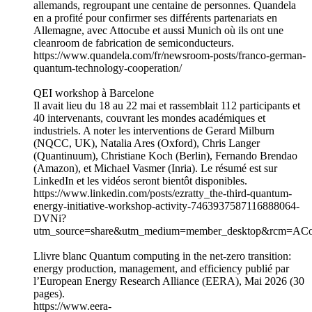
allemands, regroupant une centaine de personnes. Quandela
en a profité pour confirmer ses différents partenariats en
Allemagne, avec Attocube et aussi Munich où ils ont une
cleanroom de fabrication de semiconducteurs.
https://www.quandela.com/fr/newsroom-posts/franco-german-
quantum-technology-cooperation/
QEI workshop à Barcelone
Il avait lieu du 18 au 22 mai et rassemblait 112 participants et
40 intervenants, couvrant les mondes académiques et
industriels. A noter les interventions de Gerard Milburn
(NQCC, UK), Natalia Ares (Oxford), Chris Langer
(Quantinuum), Christiane Koch (Berlin), Fernando Brendao
(Amazon), et Michael Vasmer (Inria). Le résumé est sur
LinkedIn et les vidéos seront bientôt disponibles.
https://www.linkedin.com/posts/ezratty_the-third-quantum-
energy-initiative-workshop-activity-7463937587116888064-
DVNi?
utm_source=share&utm_medium=member_desktop&rc
Llivre blanc Quantum computing in the net-zero transition:
energy production, management, and efficiency publié par
l’European Energy Research Alliance (EERA), Mai 2026 (30
pages).
https://www.eera-