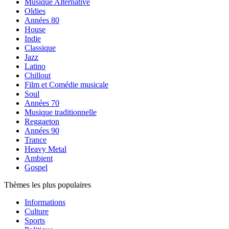
Musique Alternative
Oldies
Années 80
House
Indie
Classique
Jazz
Latino
Chillout
Film et Comédie musicale
Soul
Années 70
Musique traditionnelle
Reggaeton
Années 90
Trance
Heavy Metal
Ambient
Gospel
Thèmes les plus populaires
Informations
Culture
Sports