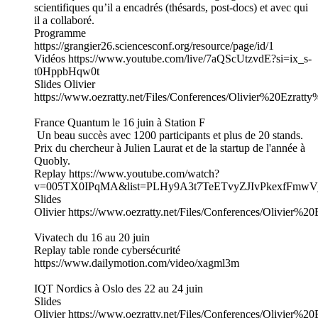
scientifiques qu’il a encadrés (thésards, post-docs) et avec qui
il a collaboré.
Programme
https://grangier26.sciencesconf.org/resource/page/id/1
Vidéos https://www.youtube.com/live/7aQScUtzvdE?si=ix_s-
t0HppbHqw0t
Slides Olivier
https://www.oezratty.net/Files/Conferences/Olivier%20Ez
France Quantum le 16 juin à Station F
Un beau succès avec 1200 participants et plus de 20 stands.
Prix du chercheur à Julien Laurat et de la startup de l'année à
Quobly.
Replay https://www.youtube.com/watch?
v=005TX0IPqMA&list=PLHy9A3t7TeETvyZJIvPkexfFmwV
Slides
Olivier https://www.oezratty.net/Files/Conferences/Oliv
Vivatech du 16 au 20 juin
Replay table ronde cybersécurité
https://www.dailymotion.com/video/xagml3m
IQT Nordics à Oslo des 22 au 24 juin
Slides
Olivier https://www.oezratty.net/Files/Conferences/Olivi