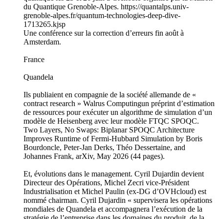
du Quantique Grenoble-Alpes. https://quantalps.univ-
grenoble-alpes.fr/quantum-technologies-deep-dive-
1713265.kjsp
Une conférence sur la correction d’erreurs fin août à
Amsterdam.
France
Quandela
Ils publiaient en compagnie de la société allemande de «
contract research » Walrus Computingun préprint d’estimation
de ressources pour exécuter un algorithme de simulation d’un
modèle de Heisenberg avec leur modèle FTQC SPOQC.
Two Layers, No Swaps: Biplanar SPOQC Architecture
Improves Runtime of Fermi-Hubbard Simulation by Boris
Bourdoncle, Peter-Jan Derks, Théo Dessertaine, and
Johannes Frank, arXiv, May 2026 (44 pages).
Et, évolutions dans le management. Cyril Dujardin devient
Directeur des Opérations, Michel Zecri vice-Président
Industrialisation et Michel Paulin (ex-DG d’OVHcloud) est
nommé chairman. Cyril Dujardin « supervisera les opérations
mondiales de Quandela et accompagnera l’exécution de la
stratégie de l’entreprise dans les domaines du produit, de la