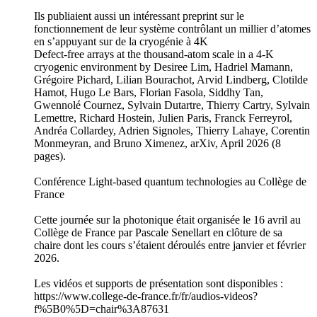
Ils publiaient aussi un intéressant preprint sur le
fonctionnement de leur système contrôlant un millier d’atomes
en s’appuyant sur de la cryogénie à 4K
Defect-free arrays at the thousand-atom scale in a 4-K
cryogenic environment by Desiree Lim, Hadriel Mamann,
Grégoire Pichard, Lilian Bourachot, Arvid Lindberg, Clotilde
Hamot, Hugo Le Bars, Florian Fasola, Siddhy Tan,
Gwennolé Cournez, Sylvain Dutartre, Thierry Cartry, Sylvain
Lemettre, Richard Hostein, Julien Paris, Franck Ferreyrol,
Andréa Collardey, Adrien Signoles, Thierry Lahaye, Corentin
Monmeyran, and Bruno Ximenez, arXiv, April 2026 (8
pages).
Conférence Light-based quantum technologies au Collège de
France
Cette journée sur la photonique était organisée le 16 avril au
Collège de France par Pascale Senellart en clôture de sa
chaire dont les cours s’étaient déroulés entre janvier et février
2026.
Les vidéos et supports de présentation sont disponibles :
https://www.college-de-france.fr/fr/audios-videos?
f%5B0%5D=chair%3A87631