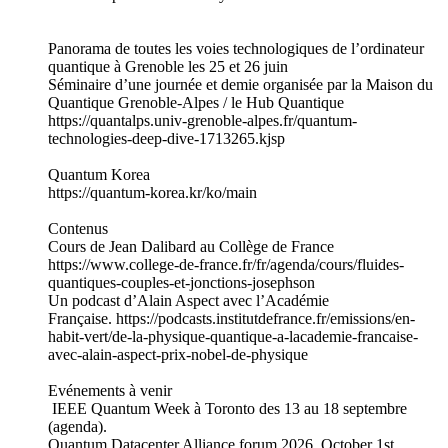
Panorama de toutes les voies technologiques de l’ordinateur
quantique à Grenoble les 25 et 26 juin
Séminaire d’une journée et demie organisée par la Maison du
Quantique Grenoble-Alpes / le Hub Quantique
https://quantalps.univ-grenoble-alpes.fr/quantum-
technologies-deep-dive-1713265.kjsp
Quantum Korea
https://quantum-korea.kr/ko/main
Contenus
Cours de Jean Dalibard au Collège de France
https://www.college-de-france.fr/fr/agenda/cours/fluides-
quantiques-couples-et-jonctions-josephson
Un podcast d’Alain Aspect avec l’Académie
Française. https://podcasts.institutdefrance.fr/emissions/en-
habit-vert/de-la-physique-quantique-a-lacademie-francaise-
avec-alain-aspect-prix-nobel-de-physique
Evénements à venir
IEEE Quantum Week à Toronto des 13 au 18 septembre
(agenda).
Quantum Datacenter Alliance forum 2026, October 1st,