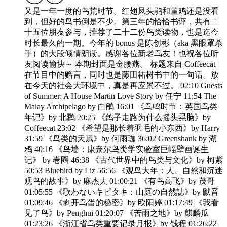
又是一年一度的鸟荒时节。红翅凤头鹃和董鸡还是没看
到，但好的鸟书倒是不少。第三年的恰恰书评，共有二
十五位朋友参与，推荐了二十二份鸟类读物，也是迄今
时长最久的一期。今年的 bonus 是陈创彬（aka 黑眼罩杀
手）的大段倾情朗读。感谢各位新老鸟友！也祝各位听
友阅读愉快～ 本期封面是金腰燕。 标题来自 Coffeecat
在节目中的赠言，同时也是藤田祐树书中的一句话。放
在今天的社会大环境中，真是再应景不过。 02:10 Guests
of Summer: A House Martin Love Story by 任宁 11:54 The
Malay Archipelago by 白鹇 16:01 《鸟鸣时节：英国鸟类
年记》by 北鹨 20:25 《鸽子走路为什么摇头晃脑》by
Coffeecat 23:02 《希望是那长着羽毛的小东西》by Harry
31:59 《鸟类的天赋》by 何雨珈 36:02 Greenshank by 湖
鸦 40:16 《鸟墙：康奈尔鸟类学实验室巨幅壁画诞生
记》 by 卷圈 46:38 《古代世界中的鸟类与文化》by 柯紫
50:53 Bluebird by Liz 56:56 《观鸟大年：人、自然和沉迷
观鸟的故事》by 麻杰夫 01:00:21 《有鸟高飞》by 茂哥
01:05:55 《歌わないキビタキ：山庭の自然誌》by 默音
01:09:46 《剥开鸟蛋的秘密》by 欧阳婷 01:17:49 《我看
见了鸟》by Penghui 01:20:07 《苦雨之地》by 麒麟瓜
01:23:26 《浙江省鸟类重要记录月报》by 钱程 01:26:22