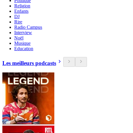
Politique
Religion
Enfants
DJ
Rire
Radio Campus
Interview
Noël
Musique
Education
Les meilleurs podcasts