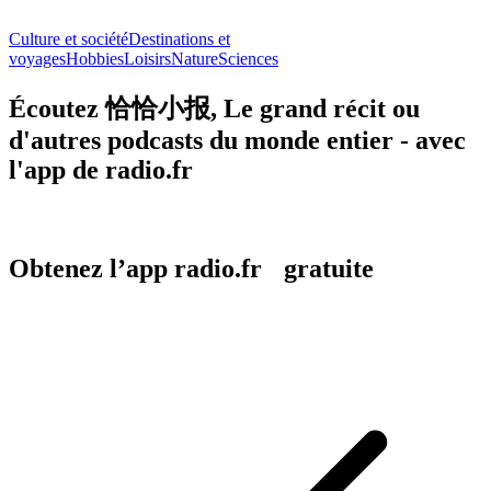
Culture et société
Destinations et
voyages
Hobbies
Loisirs
Nature
Sciences
Écoutez 恰恰小报, Le grand récit ou
d'autres podcasts du monde entier - avec
l'app de radio.fr
Obtenez l’app radio.fr gratuite