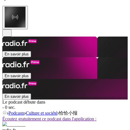
En savoir plus
En savoir plus
En savoir plus
Le podcast débute dans
- 0 sec.
Podcasts
Culture et société
恰恰小报
Écoutez gratuitement ce podcast dans l'application :