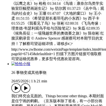
《以鹰之名》by 枪枪 01:34:14 《鸟墙：康奈尔鸟类学实
验室巨幅壁画诞生记》 by 切尔茜 01:37:23 《丛中鸟：观
鸟的社会史》by 王珊 01:47:07 《大地的窗口》 by 王小
柔 01:51:55 《希望是那长着羽毛的小东西》by 西子卡
01:55:25 《我看见了鸟》by 张彬 02:00:31 《飞鸟奇缘：
理查德·韦瑟利观鸟手绘与历险笔记》by 朱磊 02:09:35
《候鳥長征：一場飛越世界的奧德賽之旅》by 陈创彬 红
腹滨鹬录音 © Andrew Spencer 感谢蔡司对本期节目的支
持！了解蔡司望远镜详情，请移步👉
http://www.zwlhome.com/weixinPage/template/index.html#/te
pageId=67145&defaultInit=1 扫描下方图片链接可领取蔡
司望远镜优惠券，更多型号优惠欢迎咨询。
26 事物变成其他事物
26/05/2026
|
1 h 21 min
我们终究会见面的。Things become other things. 本期封面
是任宁画的鹤鹬。（京东版本除了签名，有一小部分画
有鹤鹬，祝各位好运～） 本期标题来源于 Craig Mod 的