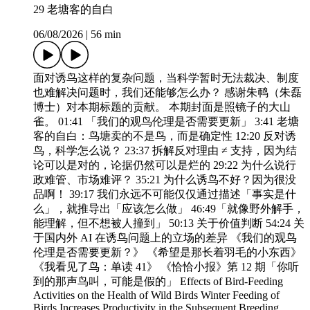
29 老塘客的自白
06/08/2026
|
56 min
面对诱鸟这样的复杂问题，当科学暂时无法裁决、制度
也难解决问题时，我们还能够怎么办？ 感谢朱䴓（朱磊
博士）对本期标题的贡献。 本期封面是照镜子的大山
雀。 01:41 「我们的观鸟伦理是否需要更新」 3:41 老塘
客的自白：鸟塘卖的不是鸟，而是确定性 12:20 反对诱
鸟，科学怎么说？ 23:37 拆解反对理由 ≠ 支持，因为结
论可以是对的，论据仍然可以是烂的 29:22 为什么说行
政难管、市场难评？ 35:21 为什么诱鸟不好？因为很没
品啊！ 39:17 我们永远不可能仅仅通过描述「事实是什
么」，就推导出「应该怎么做」 46:49「就像野外解手，
能理解，但不想被人撞到」 50:13 关于价值判断 54:24 关
于国内外 AI 在诱鸟问题上的立场的差异 《我们的观鸟
伦理是否需要更新？》 《希望是那长着羽毛的小东西》
《我看见了鸟：单读 41》 《恰恰小报》第 12 期「你听
到的那声鸟叫，可能是假的」 Effects of Bird-Feeding
Activities on the Health of Wild Birds Winter Feeding of
Birds Increases Productivity in the Subsequent Breeding