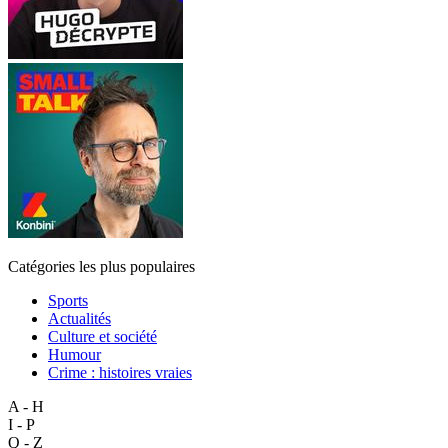
Catégories les plus populaires
Sports
Actualités
Culture et société
Humour
Crime : histoires vraies
A - H
I - P
Q - Z