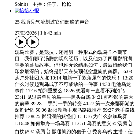
Solnit） 主播：任宁、枪枪
25 我听见气流划过它们翅膀的声音
27/03/2026
|
1 h 42 min
观鸟比赛，是竞技，还是另一种形式的观鸟？本期节
目，我们聊了汤腾的观鸟经历，以及他办了四届鄱阳湖
鸟赛的幕后故事。但也许无论结果如何，最后留给我们
印象最深的，始终是那天在头顶低空盘旋的鹤群。 6:03
从户外社团入坑 10:14 加新一手双角犀鸟的快乐！ 13:20
什么时候起观鸟成了不可或缺的一件事 14:30 电池乌龙
事件 17:16 拍到重要么 18:26 想看却一直看不到的鸟
23:41 见过最罕见的鸟——黑头白鹮 34:21 那些影响最大
的前辈 39:28 二手到一手的转变 40:27 第一次来鄱阳湖的
深刻记忆 50:06 鄱阳湖新手观鸟路线推荐 59:27 老手路线
推荐 1:08:25 鄱阳湖的妖怪们 1:11:16 为什么参加鸟赛
1:16:48 如何举办一场鸟赛 1:13:51 鸟赛的意义 © 汤腾 👆
白枕鹤 © 汤腾 👆 撒腿就跑的狍子 👆 秃鼻乌鸦 主播：任