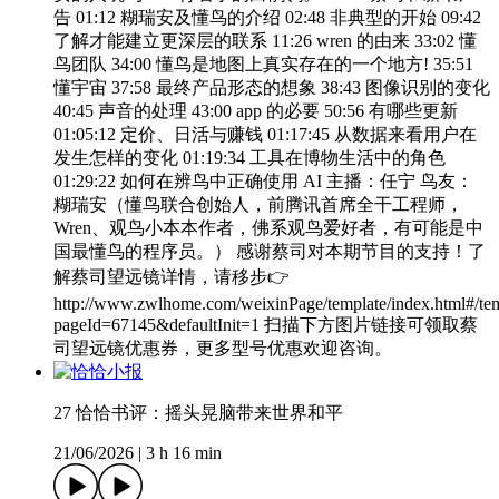
告 01:12 糊瑞安及懂鸟的介绍 02:48 非典型的开始 09:42
了解才能建立更深层的联系 11:26 wren 的由来 33:02 懂
鸟团队 34:00 懂鸟是地图上真实存在的一个地方! 35:51
懂宇宙 37:58 最终产品形态的想象 38:43 图像识别的变化
40:45 声音的处理 43:00 app 的必要 50:56 有哪些更新
01:05:12 定价、日活与赚钱 01:17:45 从数据来看用户在
发生怎样的变化 01:19:34 工具在博物生活中的角色
01:29:22 如何在辨鸟中正确使用 AI 主播：任宁 鸟友：
糊瑞安（懂鸟联合创始人，前腾讯首席全干工程师，
Wren、观鸟小本本作者，佛系观鸟爱好者，有可能是中
国最懂鸟的程序员。） 感谢蔡司对本期节目的支持！了
解蔡司望远镜详情，请移步👉
http://www.zwlhome.com/weixinPage/template/index.html#/te
pageId=67145&defaultInit=1 扫描下方图片链接可领取蔡
司望远镜优惠券，更多型号优惠欢迎咨询。
27 恰恰书评：摇头晃脑带来世界和平
21/06/2026
|
3 h 16 min