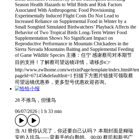
Season Health Hazards to Wild Birds and Risk Factors
Associated With Anthropogenic Food Provisioning
Experimentally Induced Flight Costs Do Not Lead to
Increased Reliance on Supplemental Food in Winter by a
Small Songbird Simulated Birdwatchers’ Playback Affects the
Behavior of Two Tropical Birds Long-Term Winter Food
Supplementation Shows No Significant Impact on
Reproductive Performance in Mountain Chickadees in the
Sierra Nevada Mountains Baiting and Supplemental Feeding
of Game Wildlife Species 主播：任宁 感谢蔡司对本期节
目的支持！了解蔡司望远镜详情，请移步👉
http://www.zwlhome.com/weixinPage/template/index.html#/te
pageId=67145&defaultInit=1 扫描下方图片链接可领取蔡
司望远镜优惠券，更多型号优惠欢迎咨询。
28 不推鸟，但懂鸟
06/07/2026
|
1 h 33 min
当 AI 替你认完了，你还要自己认吗？ 本期封面是糊瑞
安的入坑鸟——背着手的白鹡鸰。 00:00 蔡司和新书广