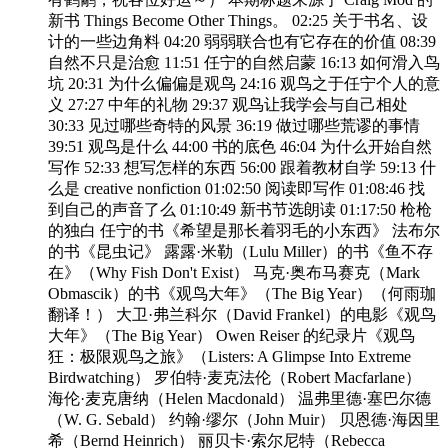
新书 Things Become Other Things。 02:25 关于书名、设
计的一些边角料 04:20 弱弱联合也有它存在的价值 08:39
自然不只是治愈 11:51 任宁的自然启蒙 16:13 如何滑入鸟
坑 20:31 为什么偏偏是观鸟 24:16 观鸟之于任宁个人的意
义 27:27 中年的礼物 29:37 观鸟让我学会与自己相处
30:33 见过哪些奇特的风景 36:19 做过哪些荒谬的事情
39:51 观鸟是什么 44:00 书的底色 46:04 为什么开始自然
写作 52:33 想写怎样的东西 56:00 跟着教材自学 59:13 什
么是 creative nonfiction 01:02:50 阅读即写作 01:08:46 找
到自己的声音了么 01:10:49 新书节选朗读 01:17:50 枪枪
的独白 任宁的书《希望是那长着羽毛的小东西》 法布尔
的书《昆虫记》 露露·米勒（Lulu Miller）的书《鱼不存
在》（Why Fish Don't Exist） 马克·奥布马赛克（Mark
Obmascik）的书《观鸟大年》（The Big Year）（何雨珈
翻译！） 大卫·弗兰科尔（David Frankel）的电影《观鸟
大年》（The Big Year） Owen Reiser 的纪录片《观鸟
狂：极限观鸟之旅》（Listers: A Glimpse Into Extreme
Birdwatching） 罗伯特·麦克法伦（Robert Macfarlane）
海伦·麦克唐纳（Helen Macdonald） 温弗里德·塞巴尔德
（W. G. Sebald） 约翰·缪尔（John Muir） 贝恩德·海因里
希（Bernd Heinrich） 丽贝卡·索尔尼特（Rebecca