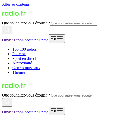
Aller au contenu
Que souhaitez-vous écouter ?
Ouvrir l'app
Découvrir Prime
Top 100 radios
Podcasts
Sport en direct
À proximité
Genres musicaux
Thèmes
Que souhaitez-vous écouter ?
Ouvrir l'app
Découvrir Prime