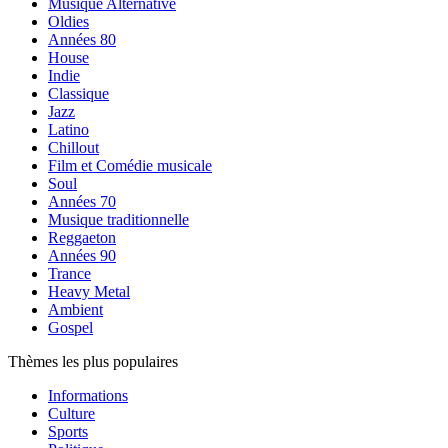
Musique Alternative
Oldies
Années 80
House
Indie
Classique
Jazz
Latino
Chillout
Film et Comédie musicale
Soul
Années 70
Musique traditionnelle
Reggaeton
Années 90
Trance
Heavy Metal
Ambient
Gospel
Thèmes les plus populaires
Informations
Culture
Sports