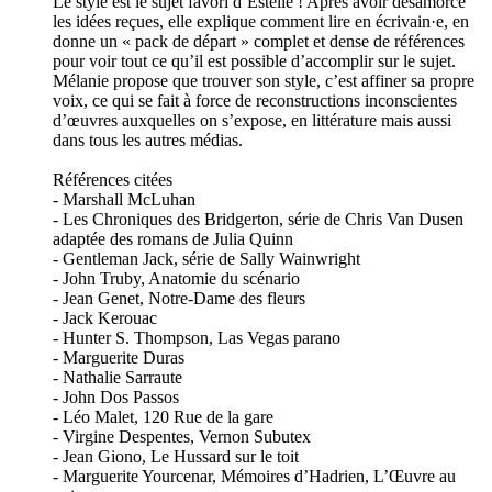
Le style est le sujet favori d’Estelle ! Après avoir désamorcé
les idées reçues, elle explique comment lire en écrivain·e, en
donne un « pack de départ » complet et dense de références
pour voir tout ce qu’il est possible d’accomplir sur le sujet.
Mélanie propose que trouver son style, c’est affiner sa propre
voix, ce qui se fait à force de reconstructions inconscientes
d’œuvres auxquelles on s’expose, en littérature mais aussi
dans tous les autres médias.
Références citées
- Marshall McLuhan
- Les Chroniques des Bridgerton, série de Chris Van Dusen
adaptée des romans de Julia Quinn
- Gentleman Jack, série de Sally Wainwright
- John Truby, Anatomie du scénario
- Jean Genet, Notre-Dame des fleurs
- Jack Kerouac
- Hunter S. Thompson, Las Vegas parano
- Marguerite Duras
- Nathalie Sarraute
- John Dos Passos
- Léo Malet, 120 Rue de la gare
- Virgine Despentes, Vernon Subutex
- Jean Giono, Le Hussard sur le toit
- Marguerite Yourcenar, Mémoires d’Hadrien, L’Œuvre au