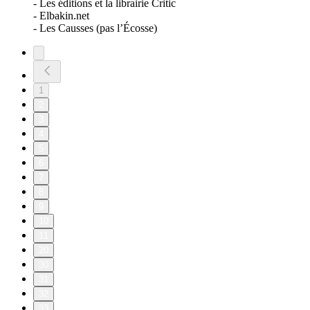
- Les éditions et la librairie Critic
- Elbakin.net
- Les Causses (pas l’Écosse)
1
2
3
4
5
6
7
8
9
10
11
20
30
31
32
33