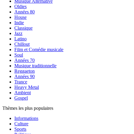
Musique Alternative
Oldies
Années 80
House
Indie
Classique
Jazz
Latino
Chillout
Film et Comédie musicale
Soul
Années 70
Musique traditionnelle
Reggaeton
Années 90
Trance
Heavy Metal
Ambient
Gospel
Thèmes les plus populaires
Informations
Culture
Sports