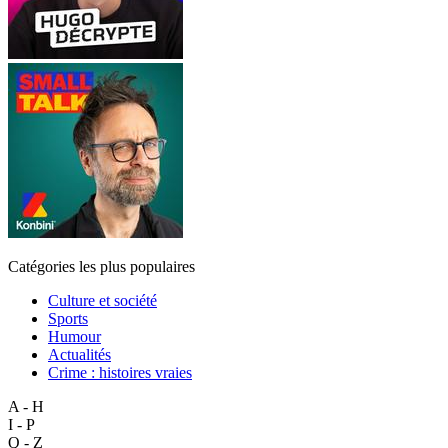
Catégories les plus populaires
Culture et société
Sports
Humour
Actualités
Crime : histoires vraies
A - H
I - P
Q - Z