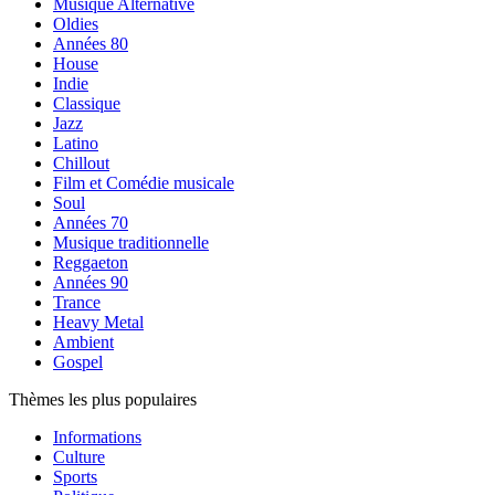
Musique Alternative
Oldies
Années 80
House
Indie
Classique
Jazz
Latino
Chillout
Film et Comédie musicale
Soul
Années 70
Musique traditionnelle
Reggaeton
Années 90
Trance
Heavy Metal
Ambient
Gospel
Thèmes les plus populaires
Informations
Culture
Sports