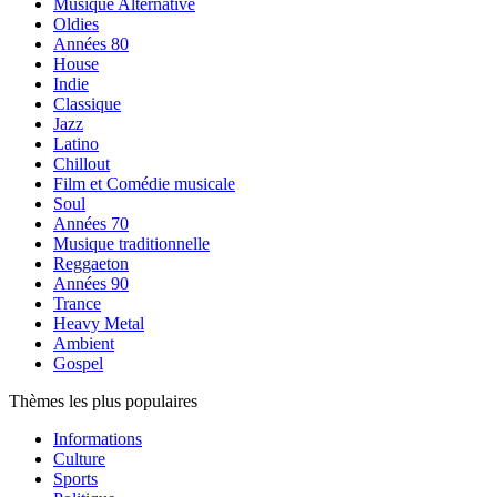
Musique Alternative
Oldies
Années 80
House
Indie
Classique
Jazz
Latino
Chillout
Film et Comédie musicale
Soul
Années 70
Musique traditionnelle
Reggaeton
Années 90
Trance
Heavy Metal
Ambient
Gospel
Thèmes les plus populaires
Informations
Culture
Sports