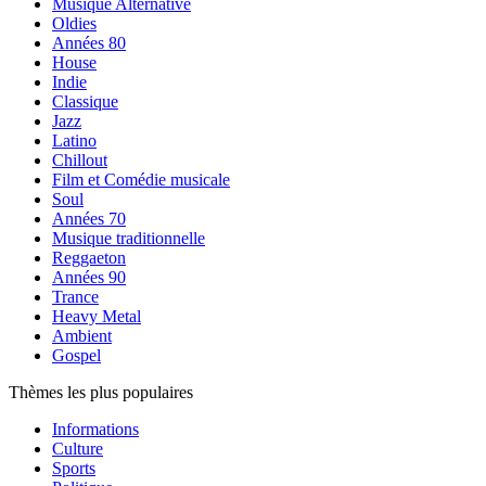
Musique Alternative
Oldies
Années 80
House
Indie
Classique
Jazz
Latino
Chillout
Film et Comédie musicale
Soul
Années 70
Musique traditionnelle
Reggaeton
Années 90
Trance
Heavy Metal
Ambient
Gospel
Thèmes les plus populaires
Informations
Culture
Sports