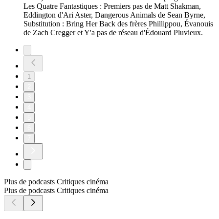
Les Quatre Fantastiques : Premiers pas de Matt Shakman,
Eddington d'Ari Aster, Dangerous Animals de Sean Byrne,
Substitution : Bring Her Back des frères Phillippou, Évanouis
de Zach Cregger et Y'a pas de réseau d'Édouard Pluvieux.
1
2
3
4
5
6
7
Plus de podcasts Critiques cinéma
Plus de podcasts Critiques cinéma