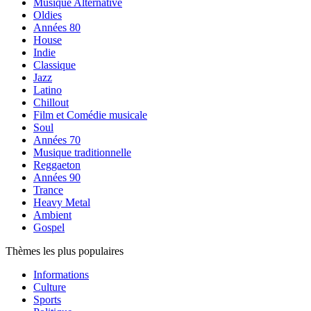
Musique Alternative
Oldies
Années 80
House
Indie
Classique
Jazz
Latino
Chillout
Film et Comédie musicale
Soul
Années 70
Musique traditionnelle
Reggaeton
Années 90
Trance
Heavy Metal
Ambient
Gospel
Thèmes les plus populaires
Informations
Culture
Sports