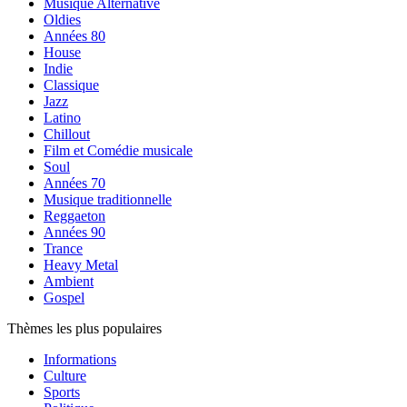
Musique Alternative
Oldies
Années 80
House
Indie
Classique
Jazz
Latino
Chillout
Film et Comédie musicale
Soul
Années 70
Musique traditionnelle
Reggaeton
Années 90
Trance
Heavy Metal
Ambient
Gospel
Thèmes les plus populaires
Informations
Culture
Sports