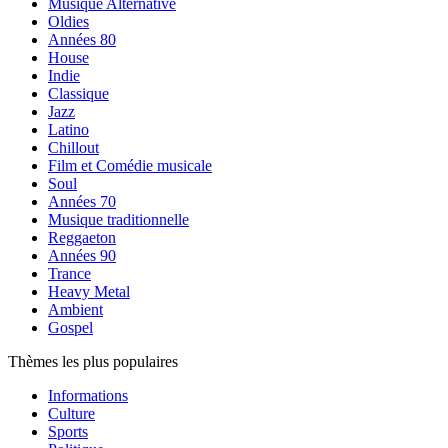
Musique Alternative
Oldies
Années 80
House
Indie
Classique
Jazz
Latino
Chillout
Film et Comédie musicale
Soul
Années 70
Musique traditionnelle
Reggaeton
Années 90
Trance
Heavy Metal
Ambient
Gospel
Thèmes les plus populaires
Informations
Culture
Sports