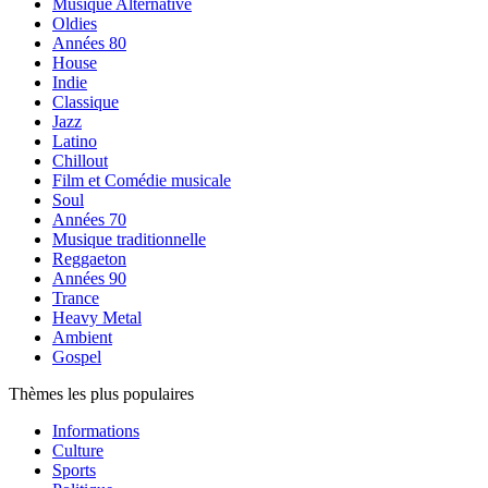
Musique Alternative
Oldies
Années 80
House
Indie
Classique
Jazz
Latino
Chillout
Film et Comédie musicale
Soul
Années 70
Musique traditionnelle
Reggaeton
Années 90
Trance
Heavy Metal
Ambient
Gospel
Thèmes les plus populaires
Informations
Culture
Sports