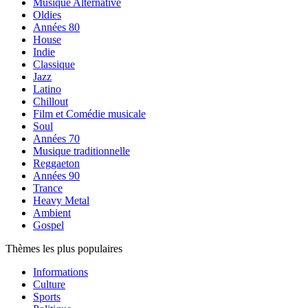
Musique Alternative
Oldies
Années 80
House
Indie
Classique
Jazz
Latino
Chillout
Film et Comédie musicale
Soul
Années 70
Musique traditionnelle
Reggaeton
Années 90
Trance
Heavy Metal
Ambient
Gospel
Thèmes les plus populaires
Informations
Culture
Sports