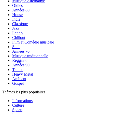
Musique Alternative
Oldies
Années 80
House
Indie
Classique
Jazz
Latino
Chillout
Film et Comédie musicale
Soul
Années 70
Musique traditionnelle
Reggaeton
Années 90
Trance
Heavy Metal
Ambient
Gospel
Thèmes les plus populaires
Informations
Culture
Sports