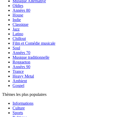
Musique Alternative
Oldies
Années 80
House
Indie
Classique
Jazz
Latino
Chillout
Film et Comédie musicale
Soul
Années 70
Musique traditionnelle
Reggaeton
Années 90
Trance
Heavy Metal
Ambient
Gospel
Thèmes les plus populaires
Informations
Culture
Sports