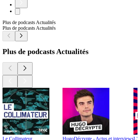
Plus de podcasts Actualités
Plus de podcasts Actualités
Plus de podcasts Actualités
Le Collimateur
HugoDécrypte - Actus et interviews
L'