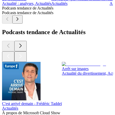
Actualité : analyses, Actualités
Actualités
Act
Podcasts tendance de Actualités
Podcasts tendance de Actualités
Podcasts tendance de Actualités
Arrêt sur images
Actualité du divertissement, Actu
C'est arrivé demain - Frédéric Taddeï
Actualités
À propos de Microsoft Cloud Show