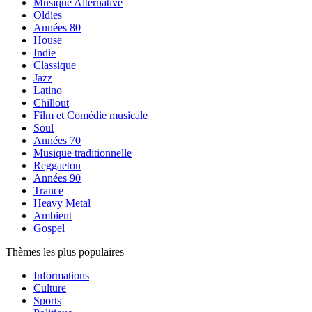
Musique Alternative
Oldies
Années 80
House
Indie
Classique
Jazz
Latino
Chillout
Film et Comédie musicale
Soul
Années 70
Musique traditionnelle
Reggaeton
Années 90
Trance
Heavy Metal
Ambient
Gospel
Thèmes les plus populaires
Informations
Culture
Sports