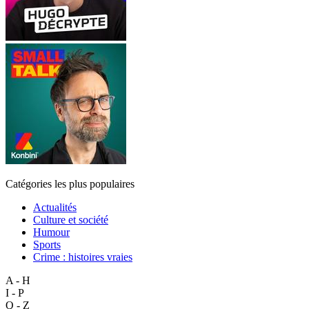
Catégories les plus populaires
Actualités
Culture et société
Humour
Sports
Crime : histoires vraies
A - H
I - P
Q - Z