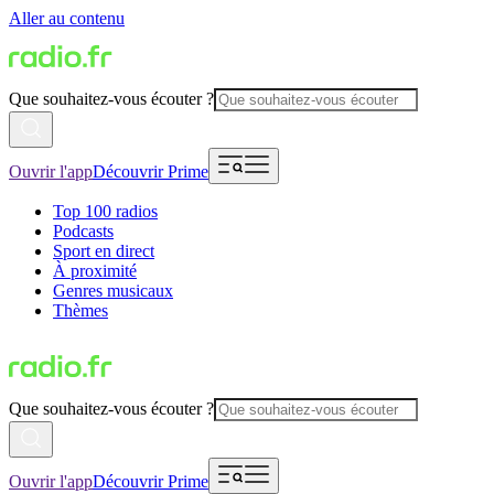
Aller au contenu
Que souhaitez-vous écouter ?
Ouvrir l'app
Découvrir Prime
Top 100 radios
Podcasts
Sport en direct
À proximité
Genres musicaux
Thèmes
Que souhaitez-vous écouter ?
Ouvrir l'app
Découvrir Prime