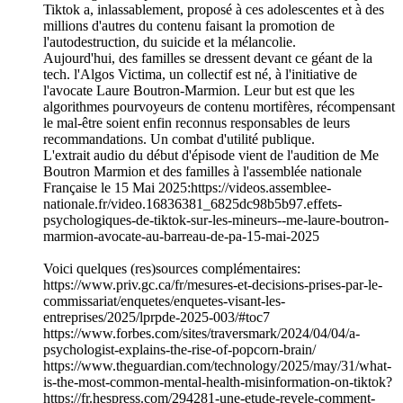
Tiktok a, inlassablement, proposé à ces adolescentes et à des
millions d'autres du contenu faisant la promotion de
l'autodestruction, du suicide et la mélancolie.
Aujourd'hui, des familles se dressent devant ce géant de la
tech. l'Algos Victima, un collectif est né, à l'initiative de
l'avocate Laure Boutron-Marmion. Leur but est que les
algorithmes pourvoyeurs de contenu mortifères, récompensant
le mal-être soient enfin reconnus responsables de leurs
recommandations. Un combat d'utilité publique.
L'extrait audio du début d'épisode vient de l'audition de Me
Boutron Marmion et des familles à l'assemblée nationale
Française le 15 Mai 2025:https://videos.assemblee-
nationale.fr/video.16836381_6825dc98b5b97.effets-
psychologiques-de-tiktok-sur-les-mineurs--me-laure-boutron-
marmion-avocate-au-barreau-de-pa-15-mai-2025
Voici quelques (res)sources complémentaires:
https://www.priv.gc.ca/fr/mesures-et-decisions-prises-par-le-
commissariat/enquetes/enquetes-visant-les-
entreprises/2025/lprpde-2025-003/#toc7
https://www.forbes.com/sites/traversmark/2024/04/04/a-
psychologist-explains-the-rise-of-popcorn-brain/
https://www.theguardian.com/technology/2025/may/31/what-
is-the-most-common-mental-health-misinformation-on-tiktok?
https://fr.hespress.com/294281-une-etude-revele-comment-