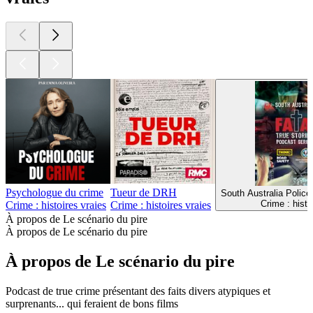
Psychologue du crime
Tueur de DRH
South Australia Police
Crime : histo
Crime : histoires vraies
Crime : histoires vraies
À propos de Le scénario du pire
À propos de Le scénario du pire
À propos de Le scénario du pire
Podcast de true crime présentant des faits divers atypiques et
surprenants... qui feraient de bons films