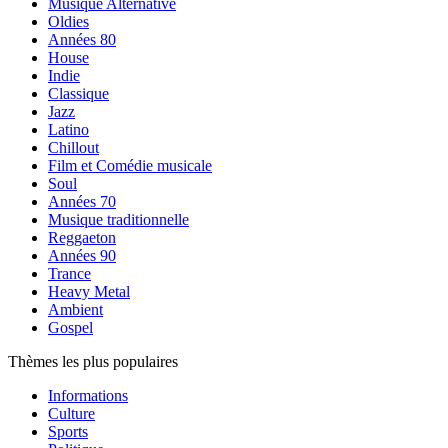
Musique Alternative
Oldies
Années 80
House
Indie
Classique
Jazz
Latino
Chillout
Film et Comédie musicale
Soul
Années 70
Musique traditionnelle
Reggaeton
Années 90
Trance
Heavy Metal
Ambient
Gospel
Thèmes les plus populaires
Informations
Culture
Sports