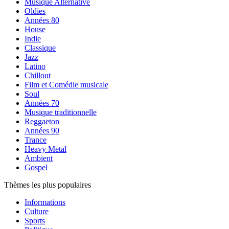
Musique Alternative
Oldies
Années 80
House
Indie
Classique
Jazz
Latino
Chillout
Film et Comédie musicale
Soul
Années 70
Musique traditionnelle
Reggaeton
Années 90
Trance
Heavy Metal
Ambient
Gospel
Thèmes les plus populaires
Informations
Culture
Sports