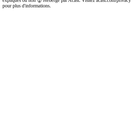
expliqués ou non 👹 Hébergé par Acast. Visitez acast.com/privacy
pour plus d'informations.
Site web du podcast