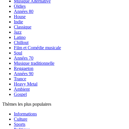
Musique Alternative
Oldies
Années 80
House
Indie
Classique
Jazz
Latino
Chillout
Film et Comédie musicale
Soul
Années 70
Musique traditionnelle
Reggaeton
Années 90
Trance
Heavy Metal
Ambient
Gospel
Thèmes les plus populaires
Informations
Culture
Sports