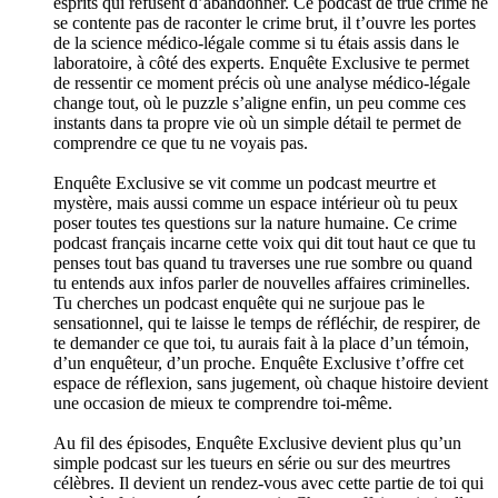
esprits qui refusent d’abandonner. Ce podcast de true crime ne
se contente pas de raconter le crime brut, il t’ouvre les portes
de la science médico-légale comme si tu étais assis dans le
laboratoire, à côté des experts. Enquête Exclusive te permet
de ressentir ce moment précis où une analyse médico-légale
change tout, où le puzzle s’aligne enfin, un peu comme ces
instants dans ta propre vie où un simple détail te permet de
comprendre ce que tu ne voyais pas.
Enquête Exclusive se vit comme un podcast meurtre et
mystère, mais aussi comme un espace intérieur où tu peux
poser toutes tes questions sur la nature humaine. Ce crime
podcast français incarne cette voix qui dit tout haut ce que tu
penses tout bas quand tu traverses une rue sombre ou quand
tu entends aux infos parler de nouvelles affaires criminelles.
Tu cherches un podcast enquête qui ne surjoue pas le
sensationnel, qui te laisse le temps de réfléchir, de respirer, de
te demander ce que toi, tu aurais fait à la place d’un témoin,
d’un enquêteur, d’un proche. Enquête Exclusive t’offre cet
espace de réflexion, sans jugement, où chaque histoire devient
une occasion de mieux te comprendre toi-même.
Au fil des épisodes, Enquête Exclusive devient plus qu’un
simple podcast sur les tueurs en série ou sur des meurtres
célèbres. Il devient un rendez-vous avec cette partie de toi qui