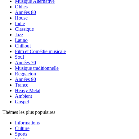
Musique Alternative
Oldies
Années 80
House
Indie
Classique
Jazz
Latino
Chillout
Film et Comédie musicale
Soul
Années 70
Musique traditionnelle
Reggaeton
Années 90
Trance
Heavy Metal
Ambient
Gospel
Thèmes les plus populaires
Informations
Culture
Sports