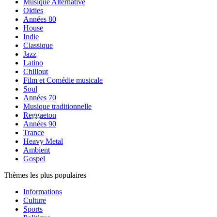
Musique Alternative
Oldies
Années 80
House
Indie
Classique
Jazz
Latino
Chillout
Film et Comédie musicale
Soul
Années 70
Musique traditionnelle
Reggaeton
Années 90
Trance
Heavy Metal
Ambient
Gospel
Thèmes les plus populaires
Informations
Culture
Sports