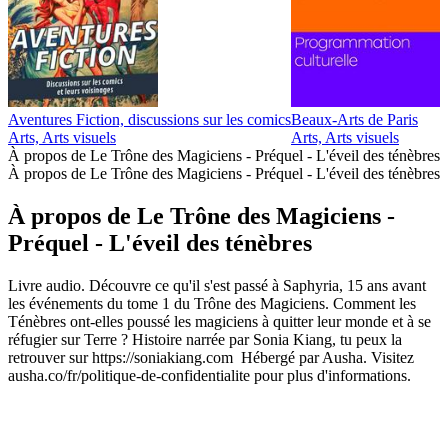
Aventures Fiction, discussions sur les comics
Beaux-Arts de Paris
D
Arts, Arts visuels
Arts, Arts visuels
A
À propos de Le Trône des Magiciens - Préquel - L'éveil des ténèbres
À propos de Le Trône des Magiciens - Préquel - L'éveil des ténèbres
À propos de Le Trône des Magiciens -
Préquel - L'éveil des ténèbres
Livre audio. Découvre ce qu'il s'est passé à Saphyria, 15 ans avant
les événements du tome 1 du Trône des Magiciens. Comment les
Ténèbres ont-elles poussé les magiciens à quitter leur monde et à se
réfugier sur Terre ? Histoire narrée par Sonia Kiang, tu peux la
retrouver sur https://soniakiang.com Hébergé par Ausha. Visitez
ausha.co/fr/politique-de-confidentialite pour plus d'informations.
Site web du podcast