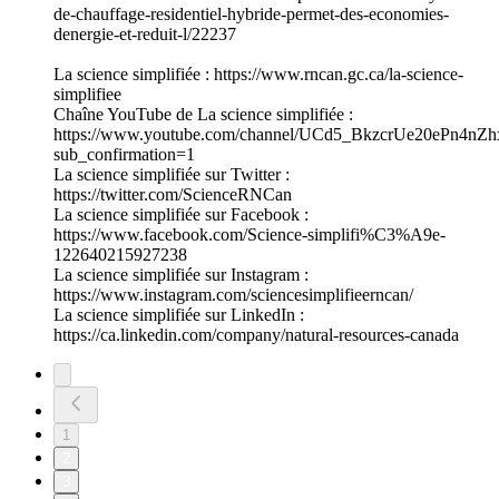
de-chauffage-residentiel-hybride-permet-des-economies-
denergie-et-reduit-l/22237
La science simplifiée : https://www.rncan.gc.ca/la-science-
simplifiee
Chaîne YouTube de La science simplifiée :
https://www.youtube.com/channel/UCd5_BkzcrUe20ePn4nZh
sub_confirmation=1
La science simplifiée sur Twitter :
https://twitter.com/ScienceRNCan
La science simplifiée sur Facebook :
https://www.facebook.com/Science-simplifi%C3%A9e-
122640215927238
La science simplifiée sur Instagram :
https://www.instagram.com/sciencesimplifieerncan/
La science simplifiée sur LinkedIn :
https://ca.linkedin.com/company/natural-resources-canada
1
2
3