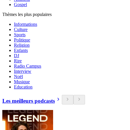
Gospel
Thèmes les plus populaires
Informations
Culture
Sports
Politique
Religion
Enfants
DJ
Rire
Radio Campus
Interview
Noël
Musique
Education
Les meilleurs podcasts