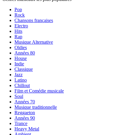
Pop
Rock
Chansons françaises
Electro
Hits
Rap
Musique Alternative
Oldies
Années 80
House
Indie
Classique
Jazz
Latino
Chillout
Film et Comédie musicale
Soul
Années 70
Musique traditionnelle
Reggaeton
Années 90
Trance
Heavy Metal
Ambient