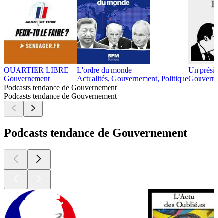
QUARTIER LIBRE
L'ordre du monde
Un présid
Gouvernement
Actualités, Gouvernement, Politique
Gouvern
Podcasts tendance de Gouvernement
Podcasts tendance de Gouvernement
Podcasts tendance de Gouvernement