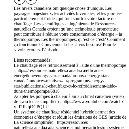
Les hivers canadiens ont quelque chose d’unique. Les
paysages majestueux, les activités hivernales, et les journées
particulièrement froides qui font souffrir votre facture de
chauffage. Les scientifiques et ingénieurs de Ressources
naturelles Canada croient qu’une technologie prometteuse
peut contribuer à réduire votre consommation d’énergie – la
thermopompe. Les thermopompes, qu’est-ce c’est? Comment
ça fonctionne? Conviennent-elles à vos besoins? Pour le
savoir, écoutez l’épisode.
Liens recommandés :
Le chauffage et le refroidissement à l'aide d'une thermopompe
- https://ressources-naturelles.canada.ca/efficacite-
energetique/energy-star-canada/propos-denergy-star-
canada/annonces-relatives-au-programme-energy-
star/publications/le-chauffage-et-le-refroidissement-laide-
dune-thermopompe/6818
Adapter les pompes à chaleur à air au climat canadien (vidéo
de La science simplifiée) - https://www.youtube.com/watch?
v=I2JUqOCPQLU
Un système de chauffage résidentiel hybride permet des
économies d’énergie et réduit les émissions de GES (article de
La science simplifiée) - https://ressources-
naturelles.canada.ca/la-science-simplifiee/articles/un-systeme-