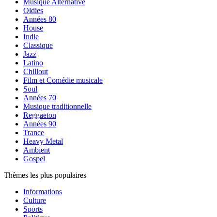
Musique Alternative
Oldies
Années 80
House
Indie
Classique
Jazz
Latino
Chillout
Film et Comédie musicale
Soul
Années 70
Musique traditionnelle
Reggaeton
Années 90
Trance
Heavy Metal
Ambient
Gospel
Thèmes les plus populaires
Informations
Culture
Sports