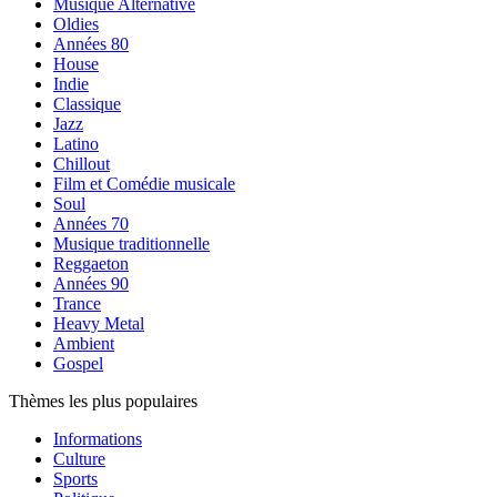
Musique Alternative
Oldies
Années 80
House
Indie
Classique
Jazz
Latino
Chillout
Film et Comédie musicale
Soul
Années 70
Musique traditionnelle
Reggaeton
Années 90
Trance
Heavy Metal
Ambient
Gospel
Thèmes les plus populaires
Informations
Culture
Sports