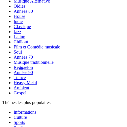
Musique Alternative
Oldies
Années 80
House
Indie
Classique
Jazz
Latino
Chillout
Film et Comédie musicale
Soul
Années 70
Musique traditionnelle
Reggaeton
Années 90
Trance
Heavy Metal
Ambient
Gospel
Thèmes les plus populaires
Informations
Culture
Sports