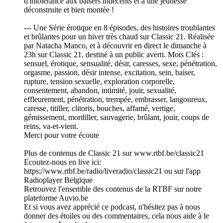
d'intolérance aux baisers indécents et à une jeunesse
déconstruite et bien montée !
--- Une Série érotique en 8 épisodes, des histoires troublantes
et brûlantes pour un hiver très chaud sur Classic 21. Réalisée
par Natacha Manco, et à découvrir en direct le dimanche à
23h sur Classic 21, destiné à un public averti. Mots Clés :
sensuel, érotique, sensualité, désir, caresses, sexe, pénétration,
orgasme, passion, désir intense, excitation, sein, baiser,
rupture, tension sexuelle, exploration corporelle,
consentement, abandon, intimité, jouir, sexualité,
effleurement, pénétration, trempée, embrasser, langoureux,
caresse, titiller, clitoris, bouches, affamé, vertige,
gémissement, mordiller, sauvagerie, brûlant, jouir, coups de
reins, va-et-vient.
Merci pour votre écoute
Plus de contenus de Classic 21 sur www.rtbf.be/classic21
Ecoutez-nous en live ici:
https://www.rtbf.be/radio/liveradio/classic21 ou sur l'app
Radioplayer Belgique
Retrouvez l'ensemble des contenus de la RTBF sur notre
plateforme Auvio.be
Et si vous avez apprécié ce podcast, n'hésitez pas à nous
donner des étoiles ou des commentaires, cela nous aide à le