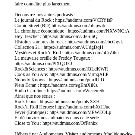
faire connaître plus largement.
Découvrez nos autres podcasts :
Le journal du Rock : https://audmns.com/VCRYfsP
Comic Street (BD) https://audmns.com/oIcpwib
La chronique économique : https://audmns.com/NXWNCrA
Hey Teacher : https://audmns.com/CIeSInQ
Histoires sombres du rock : https://audmns.com/ebcGgvk
Collection 21 : https://audmns.com/AUdgDqH
Mystères et Rock’n Roll : https://audmns.com/pCrZihu
La mauvaise oreille de Freddy Tougaux :
https://audmns.com/PlXQOEJ
Rock&Sciences : https://audmns.com/lQLdKWR
Cook as You Are: https://audmns.com/MrmqALP
Nobody Knows : https://audmns.com/pnuJUlD
Plein Ecran : https://audmns.com/gEmXiKz
Radio Caroline : https://audmns.com/WccemSk
Ainsi que nos séries :
Rock Icons : https://audmns.com/pcmKXZH
Rock’n Roll Heroes: https://audmns.com/bXtHJuc
Fever (Erotique) : https://audmns.com/MEWEOLp
Et découvrez nos animateurs dans cette série
Close to You : https://audmns.com/QfFankx
Hébergé par Audiomeans. Visitez audiomeans.fr/politique-de-