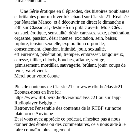
jamais entendu...
--- Une Série érotique en 8 épisodes, des histoires troublantes
et brûlantes pour un hiver très chaud sur Classic 21. Réalisée
par Natacha Manco, et à découvrir en direct le dimanche à
23h sur Classic 21, destiné à un public averti. Mots Clés :
sensuel, érotique, sensualité, désir, caresses, sexe, pénétration,
orgasme, passion, désir intense, excitation, sein, baiser,
rupture, tension sexuelle, exploration corporelle,
consentement, abandon, intimité, jouir, sexualité,
effleurement, pénétration, trempée, embrasser, langoureux,
caresse, titiller, clitoris, bouches, affamé, vertige,
gémissement, mordiller, sauvagerie, brûlant, jouir, coups de
reins, va-et-vient.
Merci pour votre écoute
Plus de contenus de Classic 21 sur www.rtbf.be/classic21
Ecoutez-nous en live ici:
https://www.rtbf.be/radio/liveradio/classic21 ou sur l'app
Radioplayer Belgique
Retrouvez l'ensemble des contenus de la RTBF sur notre
plateforme Auvio.be
Et si vous avez apprécié ce podcast, n'hésitez pas à nous
donner des étoiles ou des commentaires, cela nous aide à le
faire connaître plus largement.