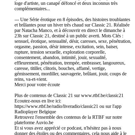
loge d'artiste, un canapé défoncé et deux inconnus très
complémentaires...
--- Une Série érotique en 8 épisodes, des histoires troublantes
et brûlantes pour un hiver très chaud sur Classic 21. Réalisée
par Natacha Manco, et à découvrir en direct le dimanche à
23h sur Classic 21, destiné à un public averti. Mots Clés :
sensuel, érotique, sensualité, désir, caresses, sexe, pénétration,
orgasme, passion, désir intense, excitation, sein, baiser,
rupture, tension sexuelle, exploration corporelle,
consentement, abandon, intimité, jouir, sexualité,
effleurement, pénétration, trempée, embrasser, langoureux,
caresse, titiller, clitoris, bouches, affamé, vertige,
gémissement, mordiller, sauvagerie, brûlant, jouir, coups de
reins, va-et-vient.
Merci pour votre écoute
Plus de contenus de Classic 21 sur www.rtbf.be/classic21
Ecoutez-nous en live ici:
https://www.rtbf.be/radio/liveradio/classic21 ou sur l'app
Radioplayer Belgique
Retrouvez l'ensemble des contenus de la RTBF sur notre
plateforme Auvio.be
Et si vous avez apprécié ce podcast, n'hésitez pas à nous
donner des étoiles ou des commentaires, cela nous aide à le