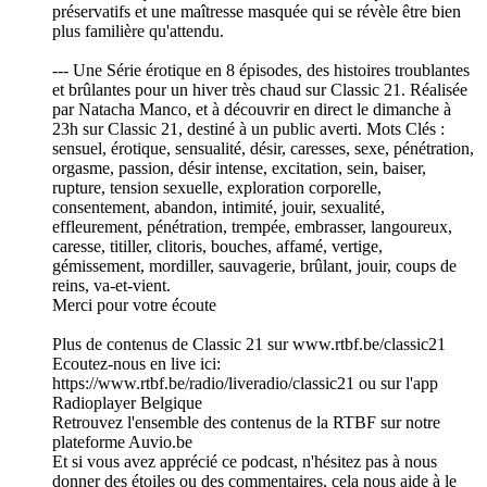
préservatifs et une maîtresse masquée qui se révèle être bien
plus familière qu'attendu.
--- Une Série érotique en 8 épisodes, des histoires troublantes
et brûlantes pour un hiver très chaud sur Classic 21. Réalisée
par Natacha Manco, et à découvrir en direct le dimanche à
23h sur Classic 21, destiné à un public averti. Mots Clés :
sensuel, érotique, sensualité, désir, caresses, sexe, pénétration,
orgasme, passion, désir intense, excitation, sein, baiser,
rupture, tension sexuelle, exploration corporelle,
consentement, abandon, intimité, jouir, sexualité,
effleurement, pénétration, trempée, embrasser, langoureux,
caresse, titiller, clitoris, bouches, affamé, vertige,
gémissement, mordiller, sauvagerie, brûlant, jouir, coups de
reins, va-et-vient.
Merci pour votre écoute
Plus de contenus de Classic 21 sur www.rtbf.be/classic21
Ecoutez-nous en live ici:
https://www.rtbf.be/radio/liveradio/classic21 ou sur l'app
Radioplayer Belgique
Retrouvez l'ensemble des contenus de la RTBF sur notre
plateforme Auvio.be
Et si vous avez apprécié ce podcast, n'hésitez pas à nous
donner des étoiles ou des commentaires, cela nous aide à le