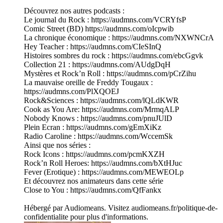
Découvrez nos autres podcasts :
Le journal du Rock : https://audmns.com/VCRYfsP
Comic Street (BD) https://audmns.com/oIcpwib
La chronique économique : https://audmns.com/NXWNCrA
Hey Teacher : https://audmns.com/CIeSInQ
Histoires sombres du rock : https://audmns.com/ebcGgvk
Collection 21 : https://audmns.com/AUdgDqH
Mystères et Rock’n Roll : https://audmns.com/pCrZihu
La mauvaise oreille de Freddy Tougaux :
https://audmns.com/PlXQOEJ
Rock&Sciences : https://audmns.com/lQLdKWR
Cook as You Are: https://audmns.com/MrmqALP
Nobody Knows : https://audmns.com/pnuJUlD
Plein Ecran : https://audmns.com/gEmXiKz
Radio Caroline : https://audmns.com/WccemSk
Ainsi que nos séries :
Rock Icons : https://audmns.com/pcmKXZH
Rock’n Roll Heroes: https://audmns.com/bXtHJuc
Fever (Erotique) : https://audmns.com/MEWEOLp
Et découvrez nos animateurs dans cette série
Close to You : https://audmns.com/QfFankx
Hébergé par Audiomeans. Visitez audiomeans.fr/politique-de-
confidentialite pour plus d'informations.