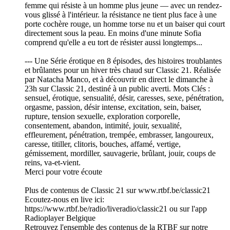
femme qui résiste à un homme plus jeune — avec un rendez-
vous glissé à l'intérieur. la résistance ne tient plus face à une
porte cochère rouge, un homme torse nu et un baiser qui court
directement sous la peau. En moins d'une minute Sofia
comprend qu'elle a eu tort de résister aussi longtemps...
--- Une Série érotique en 8 épisodes, des histoires troublantes
et brûlantes pour un hiver très chaud sur Classic 21. Réalisée
par Natacha Manco, et à découvrir en direct le dimanche à
23h sur Classic 21, destiné à un public averti. Mots Clés :
sensuel, érotique, sensualité, désir, caresses, sexe, pénétration,
orgasme, passion, désir intense, excitation, sein, baiser,
rupture, tension sexuelle, exploration corporelle,
consentement, abandon, intimité, jouir, sexualité,
effleurement, pénétration, trempée, embrasser, langoureux,
caresse, titiller, clitoris, bouches, affamé, vertige,
gémissement, mordiller, sauvagerie, brûlant, jouir, coups de
reins, va-et-vient.
Merci pour votre écoute
Plus de contenus de Classic 21 sur www.rtbf.be/classic21
Ecoutez-nous en live ici:
https://www.rtbf.be/radio/liveradio/classic21 ou sur l'app
Radioplayer Belgique
Retrouvez l'ensemble des contenus de la RTBF sur notre