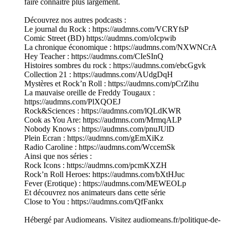
faire connaître plus largement.
Découvrez nos autres podcasts :
Le journal du Rock : https://audmns.com/VCRYfsP
Comic Street (BD) https://audmns.com/oIcpwib
La chronique économique : https://audmns.com/NXWNCrA
Hey Teacher : https://audmns.com/CIeSInQ
Histoires sombres du rock : https://audmns.com/ebcGgvk
Collection 21 : https://audmns.com/AUdgDqH
Mystères et Rock’n Roll : https://audmns.com/pCrZihu
La mauvaise oreille de Freddy Tougaux :
https://audmns.com/PlXQOEJ
Rock&Sciences : https://audmns.com/lQLdKWR
Cook as You Are: https://audmns.com/MrmqALP
Nobody Knows : https://audmns.com/pnuJUlD
Plein Ecran : https://audmns.com/gEmXiKz
Radio Caroline : https://audmns.com/WccemSk
Ainsi que nos séries :
Rock Icons : https://audmns.com/pcmKXZH
Rock’n Roll Heroes: https://audmns.com/bXtHJuc
Fever (Erotique) : https://audmns.com/MEWEOLp
Et découvrez nos animateurs dans cette série
Close to You : https://audmns.com/QfFankx
Hébergé par Audiomeans. Visitez audiomeans.fr/politique-de-