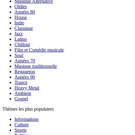
Musique Alternative
Oldies
Années 80
House
Indie
Classique
Jazz
Latino
Chillout
Film et Comédie musicale
Soul
Années 70
Musique traditionnelle
Reggaeton
Années 90
Trance
Heavy Metal
Ambient
Gospel
Thèmes les plus populaires
Informations
Culture
Sports