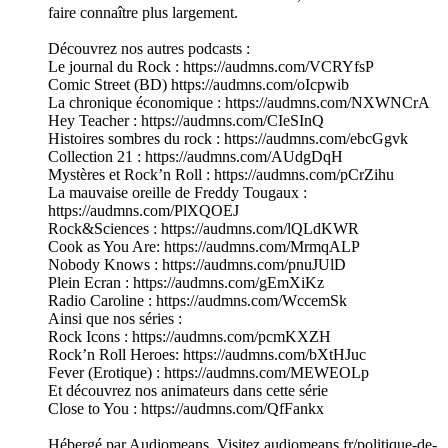
faire connaître plus largement.
Découvrez nos autres podcasts :
Le journal du Rock : https://audmns.com/VCRYfsP
Comic Street (BD) https://audmns.com/oIcpwib
La chronique économique : https://audmns.com/NXWNCrA
Hey Teacher : https://audmns.com/CIeSInQ
Histoires sombres du rock : https://audmns.com/ebcGgvk
Collection 21 : https://audmns.com/AUdgDqH
Mystères et Rock’n Roll : https://audmns.com/pCrZihu
La mauvaise oreille de Freddy Tougaux :
https://audmns.com/PlXQOEJ
Rock&Sciences : https://audmns.com/lQLdKWR
Cook as You Are: https://audmns.com/MrmqALP
Nobody Knows : https://audmns.com/pnuJUlD
Plein Ecran : https://audmns.com/gEmXiKz
Radio Caroline : https://audmns.com/WccemSk
Ainsi que nos séries :
Rock Icons : https://audmns.com/pcmKXZH
Rock’n Roll Heroes: https://audmns.com/bXtHJuc
Fever (Erotique) : https://audmns.com/MEWEOLp
Et découvrez nos animateurs dans cette série
Close to You : https://audmns.com/QfFankx
Hébergé par Audiomeans. Visitez audiomeans.fr/politique-de-