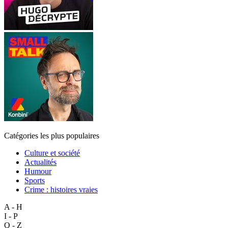
Catégories les plus populaires
Culture et société
Actualités
Humour
Sports
Crime : histoires vraies
A - H
I - P
Q - Z