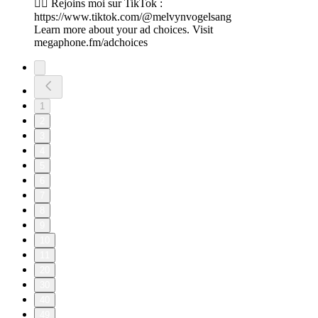
👉🏽 Rejoins moi sur TikTok :
https://www.tiktok.com/@melvynvogelsang
Learn more about your ad choices. Visit
megaphone.fm/adchoices
1
2
3
4
5
6
7
8
9
10
11
20
30
40
49