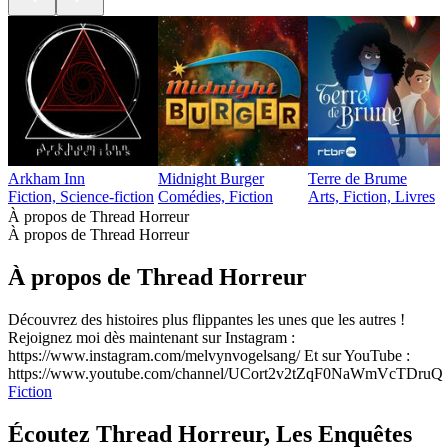
Arkham Inn
Midnight Burger
Terre de Brume
Fiction, Science-fiction
Comédies, Fiction
Arts, Fiction, Livres
À propos de Thread Horreur
À propos de Thread Horreur
À propos de Thread Horreur
Découvrez des histoires plus flippantes les unes que les autres !
Rejoignez moi dès maintenant sur Instagram :
https://www.instagram.com/melvynvogelsang/ Et sur YouTube :
https://www.youtube.com/channel/UCort2v2tZqF0NaWmVcTDruQ
Fiction
Écoutez Thread Horreur, Les Enquêtes