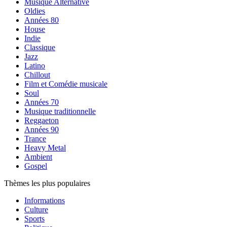
Musique Alternative
Oldies
Années 80
House
Indie
Classique
Jazz
Latino
Chillout
Film et Comédie musicale
Soul
Années 70
Musique traditionnelle
Reggaeton
Années 90
Trance
Heavy Metal
Ambient
Gospel
Thèmes les plus populaires
Informations
Culture
Sports