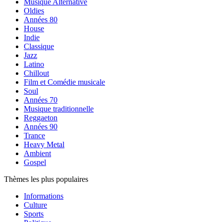
Musique Alternative
Oldies
Années 80
House
Indie
Classique
Jazz
Latino
Chillout
Film et Comédie musicale
Soul
Années 70
Musique traditionnelle
Reggaeton
Années 90
Trance
Heavy Metal
Ambient
Gospel
Thèmes les plus populaires
Informations
Culture
Sports