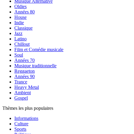
Musique Alternative
Oldies
Années 80
House
Indie
Classique
Jazz
Latino
Chillout
Film et Comédie musicale
Soul
Années 70
Musique traditionnelle
Reggaeton
Années 90
Trance
Heavy Metal
Ambient
Gospel
Thèmes les plus populaires
Informations
Culture
Sports