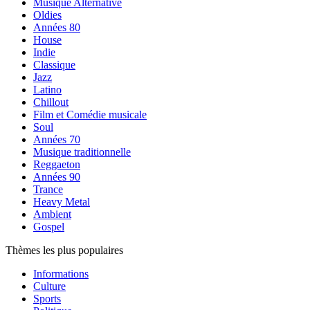
Musique Alternative
Oldies
Années 80
House
Indie
Classique
Jazz
Latino
Chillout
Film et Comédie musicale
Soul
Années 70
Musique traditionnelle
Reggaeton
Années 90
Trance
Heavy Metal
Ambient
Gospel
Thèmes les plus populaires
Informations
Culture
Sports