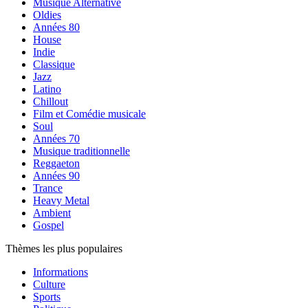
Musique Alternative
Oldies
Années 80
House
Indie
Classique
Jazz
Latino
Chillout
Film et Comédie musicale
Soul
Années 70
Musique traditionnelle
Reggaeton
Années 90
Trance
Heavy Metal
Ambient
Gospel
Thèmes les plus populaires
Informations
Culture
Sports