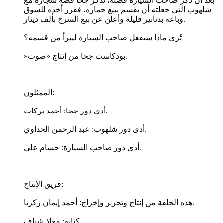
بعد أن ذكر صاحب السيارة قصته، تذكر جحا قصة شجاره مع
شلهوب التي جعلته أن يقسم ببيع حماره، فقرر أخذه للسوق
وباعه بدنانير قليلة وأعلن عن بيع السرج بألف دينار.
تُرى ماذا سيفعل صاحب السيارة ليبرأ من قسمه؟
»بودكاست جحا من إنتاج «صوت.
الممثلون:
أدى دور جحا: أحمد بركات.
أدى دور شلهوب: عبد الرحمن الحداوي.
أدى دور صاحب السيارة: حسام علي.
فريق الإنتاج:
هذه الحلقة من إنتاج وتحرير وإخراج: أحمد إيمان زكريا.
كتابة: معاذ شِناف.