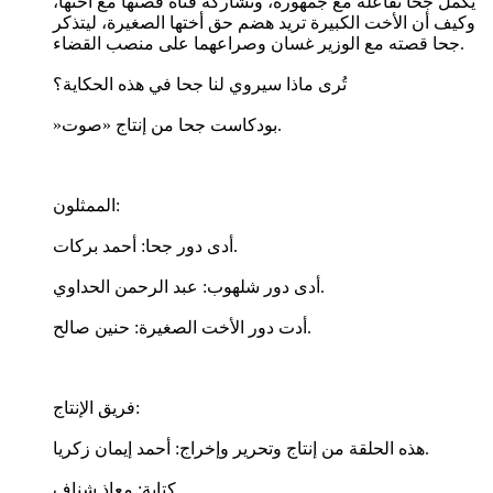
يكمل جحا تفاعله مع جمهوره، وتشاركه فتاة قصتها مع أختها،
وكيف أن الأخت الكبيرة تريد هضم حق أختها الصغيرة، ليتذكر
جحا قصته مع الوزير غسان وصراعهما على منصب القضاء.
تُرى ماذا سيروي لنا جحا في هذه الحكاية؟
»بودكاست جحا من إنتاج «صوت.
الممثلون:
أدى دور جحا: أحمد بركات.
أدى دور شلهوب: عبد الرحمن الحداوي.
أدت دور الأخت الصغيرة: حنين صالح.
فريق الإنتاج:
هذه الحلقة من إنتاج وتحرير وإخراج: أحمد إيمان زكريا.
كتابة: معاذ شِناف.