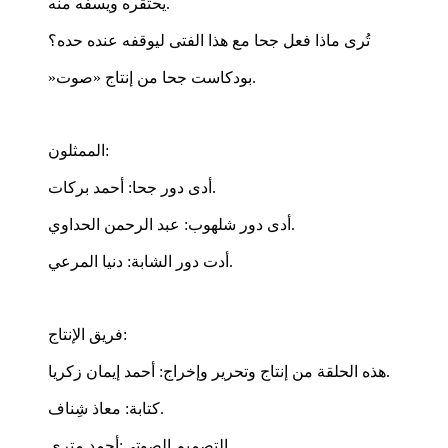
يحتقره ويسفّه منه.
تُرى ماذا فعل جحا مع هذا الفتى ليوقفه عنده حده؟
»بودكاست جحا من إنتاج «صوت.
الممثلون:
أدى دور جحا: أحمد بركات.
أدى دور شلهوب: عبد الرحمن الحداوي.
أدت دور الشابة: دنيا المرعي.
فريق الإنتاج:
هذه الحلقة من إنتاج وتحرير وإخراج: أحمد إيمان زكريا.
كتابة: معاذ شِناف.
التصميم الصوتي:أحمد متري.