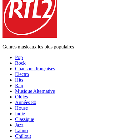
Genres musicaux les plus populaires
Pop
Rock
Chansons françaises
Electro
Hits
Rap
Musique Alternative
Oldies
Années 80
House
Indie
Classique
Jazz
Latino
Chillout