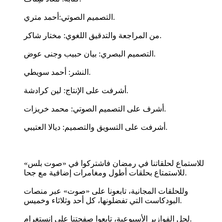
التصميم الصوتي:أحمد متري.
من المراجعة والتدقيق اللغوي: مختار شاكر.
التصميم البصري: بيان حبيب وجنى عوض.
النشر: أحمد سويطي.
أشرفت على الإنتاج: لين كرادشة.
أشرف على التصميم الصوتي: محمد خريزات.
أشرفت على التسويق والتصميم: ديالا العتيبي.
للاستماع لحلقاتنا في رمضان فاشتركوا في «صوت بلس»
للاستمتاع بحلقات أطول ومغامرات إضافية مع جحا.
وللحلقات المجانية، تابعونا على «صوت» عبر منصات
البودكاست التي تفضلونها، كل أحد وثلاثاء وخميس.
لحل الفوازير الأسبوعية، تابعوا صفحتنا على إنستغرام.