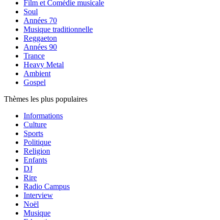
Film et Comédie musicale
Soul
Années 70
Musique traditionnelle
Reggaeton
Années 90
Trance
Heavy Metal
Ambient
Gospel
Thèmes les plus populaires
Informations
Culture
Sports
Politique
Religion
Enfants
DJ
Rire
Radio Campus
Interview
Noël
Musique