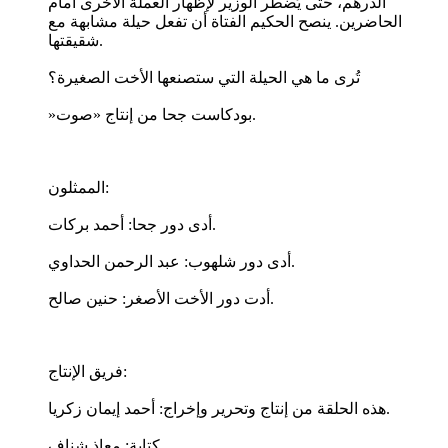
الدرهم، حتى يُضطر الوزير لإظهار العملة الأخرى أمام
الحاضرين. ينصح الحكيم الفتاة أن تفعل حيلة مشابهة مع
شقيقتها.
تُرى ما هي الحيلة التي ستصنعها الأخت الصغيرة؟
»بودكاست جحا من إنتاج «صوت.
الممثلون:
أدى دور جحا: أحمد بركات.
أدى دور شلهوب: عبد الرحمن الحداوي.
أدت دور الأخت الأصغر: حنين صالح.
فريق الإنتاج:
هذه الحلقة من إنتاج وتحرير وإخراج: أحمد إيمان زكريا.
كتابة: معاذ شِناف.