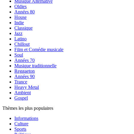
Musique Alternative
Oldies
Années 80
House
Indie
Classique
Jazz
Latino
Chillout
Film et Comédie musicale
Soul
Années 70
Musique traditionnelle
Reggaeton
Années 90
Trance
Heavy Metal
Ambient
Gospel
Thèmes les plus populaires
Informations
Culture
Sports